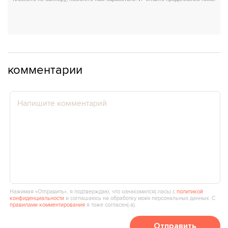
комментарии
Нажимая «Отправить», я подтверждаю, что ознакомился(‑лась) с
политикой
конфиденциальности
и соглашаюсь на обработку моих персональных данных. С
правилами комментирования
я тоже согласен(‑а).
Отправить