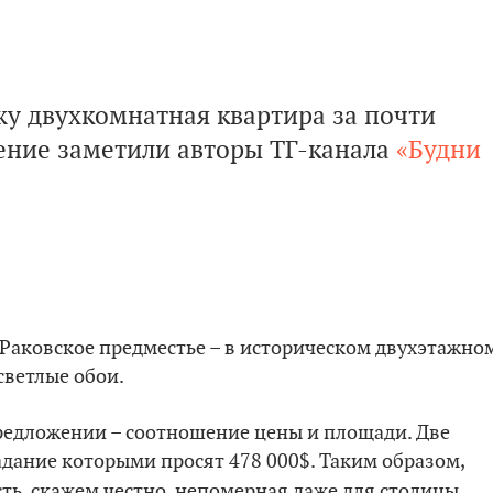
жу двухкомнатная квартира за почти
ение заметили авторы ТГ-канала
«Будни
 Раковское предместье – в историческом двухэтажно
светлые обои.
редложении – соотношение цены и площади. Две
ладание которыми просят 478 000$. Таким образом,
сть, скажем честно, непомерная даже для столицы.