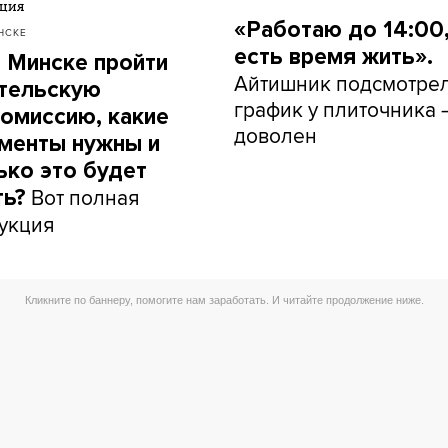
«Работаю до 14:00,
НСКЕ
есть время жить».
в Минске пройти
Айтишник подсмотре
тельскую
график у плиточника 
омиссию, какие
доволен
менты нужны и
ько это будет
Вот полная
ть?
укция