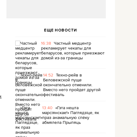
ЕЩЕ НОВОСТИ
16:38
Частный медцентр
рекламирует чекапы для
беларусов, которые приезжают
домой из-за границы
14:52
Техно-рейв в
Беловежской пуще
окончательно отменили.
Вместо него пройдет другой
фестиваль
м
13:40
«Гэта нешта
марсіянскае!» Паглядзіце, як
праз анамальную спёку
абмялела Прыпяць