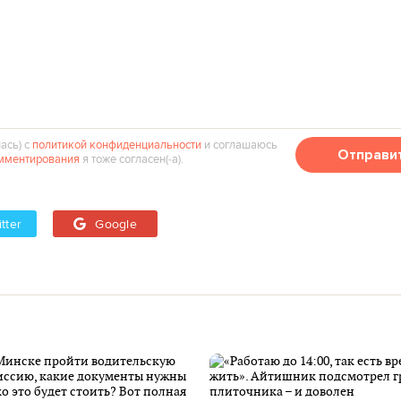
ась) с
политикой конфиденциальности
и соглашаюсь
Отправи
мментирования
я тоже согласен(‑а).
tter
Google