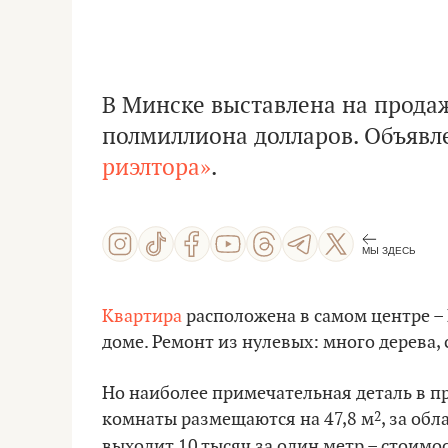
В Минске выставлена на прода
полмиллиона долларов. Объявл
риэлтора»
.
МЫ ЗДЕСЬ
Квартира
расположена в самом центре –
доме. Ремонт из нулевых: много дерева, 
Но наиболее примечательная деталь в п
2
комнаты размещаются на 47,8 м
, за об
выходит 10 тысяч за один метр – стоимо