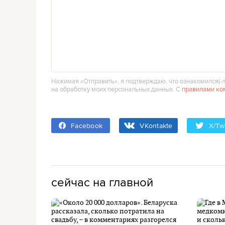
Нажимая «Отправить», я подтверждаю, что ознакомился(‑л
на обработку моих персональных данных. С
правилами ко
Facebook
VKontakte
X/Twi
сейчас на главной