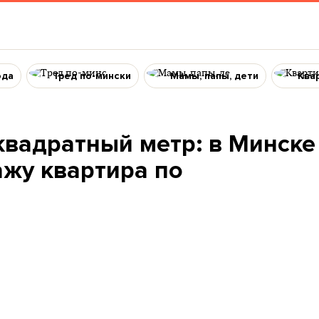
ода
Тред по-мински
Мамы, папы, дети
Ква
 квадратный метр: в Минске
ажу квартира по