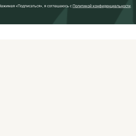
Нажимая «Подписаться», я соглашаюсь с
Политикой конфиденциальности
.
Facebook
VKontakte
Редакция:
editor@
Афиша:
editor@cit
Instagram
Twitter
Реклама:
editor@c
Telegram
TikTok