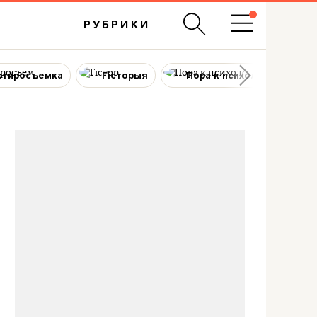
РУБРИКИ
ртиросъемка
Гісторыя
Пора к психологу