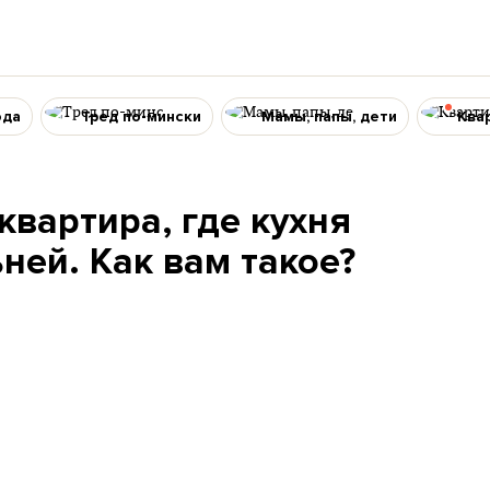
ода
Тред по-мински
Мамы, папы, дети
Ква
квартира, где кухня
ней. Как вам такое?