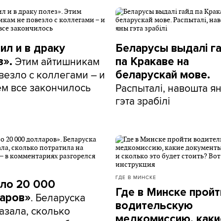
ил и в драку
Беларусы выдалі г
Этим айтишникам
з».
па Кракаве на
везло с коллегами – и
беларускай мове.
ем все закончилось
Распыталі, навошта я
гэта зрабілі
ГДЕ В МИНСКЕ
ло 20 000
Где в Минске пройт
. Беларуска
аров»
водительскую
азала, сколько
медкомиссию, каки