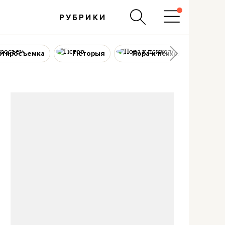
РУБРИКИ
ртиросъемка
Гісторыя
Пора к психологу