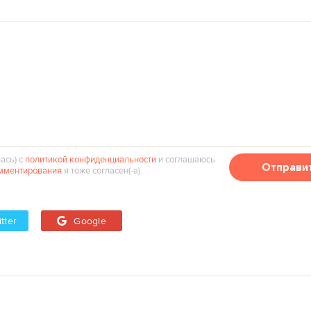
ась) с
политикой конфиденциальности
и соглашаюсь
Отправи
мментирования
я тоже согласен(‑а).
tter
Google