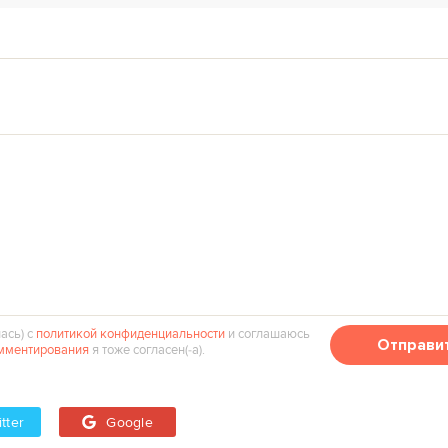
ась) с
политикой конфиденциальности
и соглашаюсь
Отправи
мментирования
я тоже согласен(‑а).
tter
Google