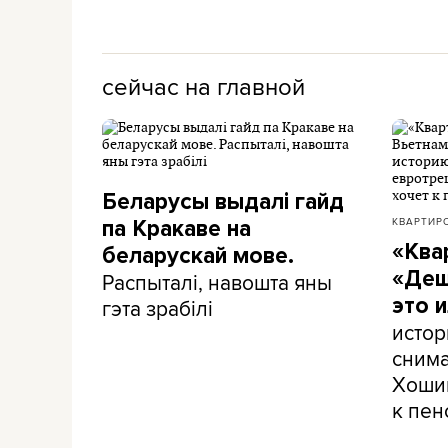
сейчас на главной
Беларусы выдалі гайд
КВАРТИР
па Кракаве на
«Ква
беларускай мове.
«Деш
Распыталі, навошта яны
это 
гэта зрабілі
истор
снима
Хошим
к пен