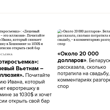
«Около 20 000
ОСЪЕМКА
. Беларус
долларов»
ртиросъемка»:
рассказала, сколько
евый Вьетнам –
потратила на свадьбу,
Почитайте
иллюзия».
комментариях разгор
ию Ивана, который
спор
ет евротрешку в
ине за 1030$ и хочет
сии открыть свой бар