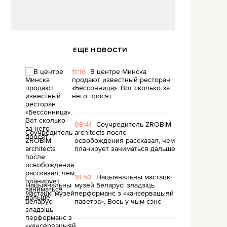
ЕЩЕ НОВОСТИ
11:16
В центре Минска
продают известный ресторан
«Бессонница». Вот сколько за
него просят
08:41
Соучредитель ZROBIM
architects после
освобождения рассказал, чем
планирует заниматься дальше
18:50
Нацыянальны мастацкі
музей Беларусі зладзіць
перформанс з «кансервацыяй
паветра». Вось у чым сэнс