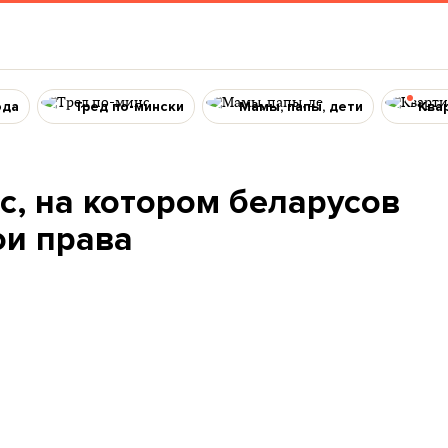
ода
Тред по-мински
Мамы, папы, дети
Ква
, на котором беларусов
ои права