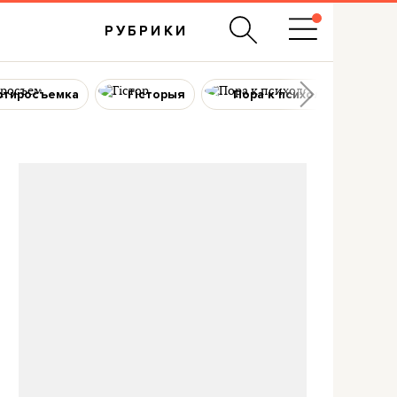
РУБРИКИ
ртиросъемка
Гісторыя
Пора к психологу