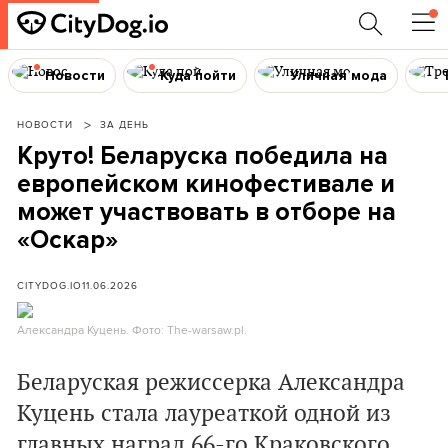
Новости
Куда пойти
Уличная мода
НОВОСТИ
ЗА ДЕНЬ
Круто! Беларуска победила на
европейском кинофестивале и
может участвовать в отборе на
«Оскар»
CITYDOG.IO
11.06.2026
Александра Куцень. Фото: The-warsaw.pl.
Беларуская режиссерка Александра
Куцень стала лауреаткой одной из
главных наград 66-го Краковского