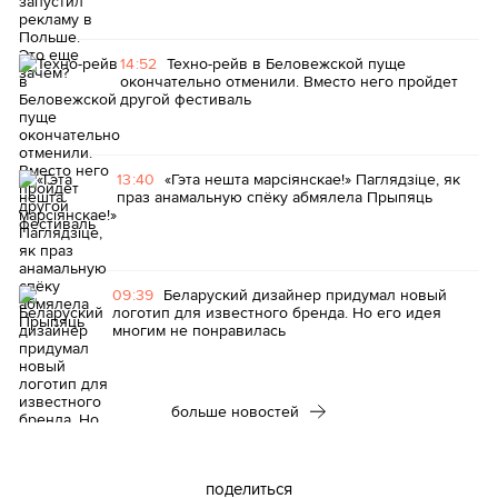
14:52
Техно-рейв в Беловежской пуще
окончательно отменили. Вместо него пройдет
другой фестиваль
13:40
«Гэта нешта марсіянскае!» Паглядзіце, як
праз анамальную спёку абмялела Прыпяць
09:39
Беларуский дизайнер придумал новый
логотип для известного бренда. Но его идея
многим не понравилась
больше новостей
поделиться