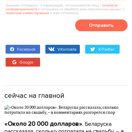
Нажимая «Отправить», я подтверждаю, что ознакомился(‑лась) с
политикой
конфиденциальности
и соглашаюсь на обработку моих персональных данных. С
правилами комментирования
я тоже согласен(‑а).
Отправить
Facebook
VKontakte
X/Twitter
Google
сейчас на главной
. Беларуска
«Около 20 000 долларов»
рассказала, сколько потратила на свадьбу, – в