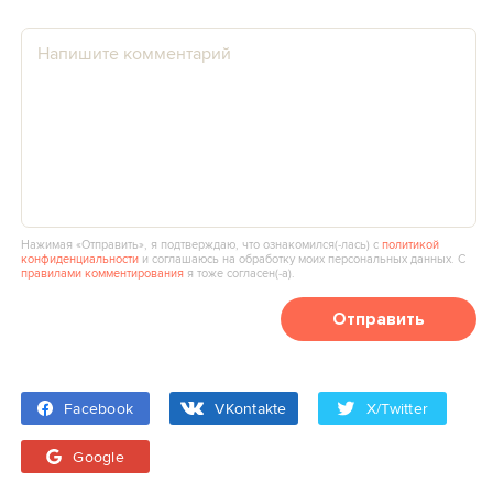
Нажимая «Отправить», я подтверждаю, что ознакомился(‑лась) с
политикой
конфиденциальности
и соглашаюсь на обработку моих персональных данных. С
правилами комментирования
я тоже согласен(‑а).
Отправить
Facebook
VKontakte
X/Twitter
Google