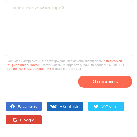
Нажимая «Отправить», я подтверждаю, что ознакомился(‑лась) с
политикой
конфиденциальности
и соглашаюсь на обработку моих персональных данных. С
правилами комментирования
я тоже согласен(‑а).
Отправить
Facebook
VKontakte
X/Twitter
Google