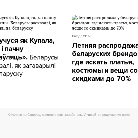
ГАРДЕРОБ
учуся як Купала,
Летняя распродажа
і пачну
беларуских брендо
Беларусы
аўляць».
где искать платья,
залі, як загаварылі
костюмы и вещи со
ларуску
скидками до 70%