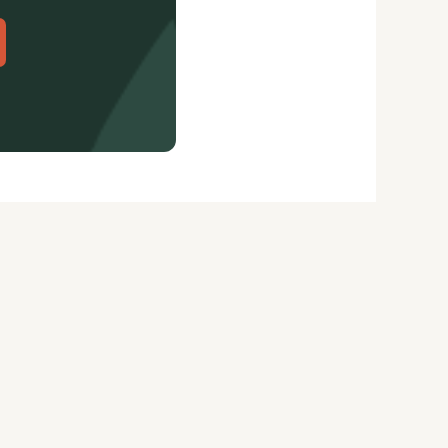
citydog.io
Перепечатка материалов
CityDog