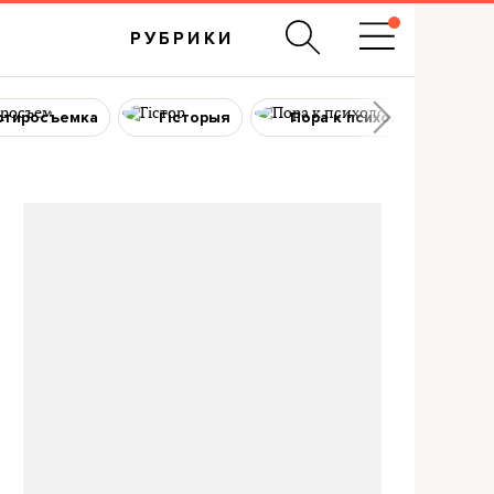
РУБРИКИ
ртиросъемка
Гісторыя
Пора к психологу