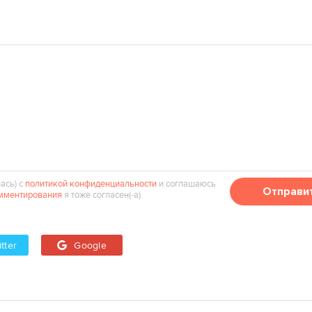
ась) с
политикой конфиденциальности
и соглашаюсь
Отправи
мментирования
я тоже согласен(‑а).
tter
Google