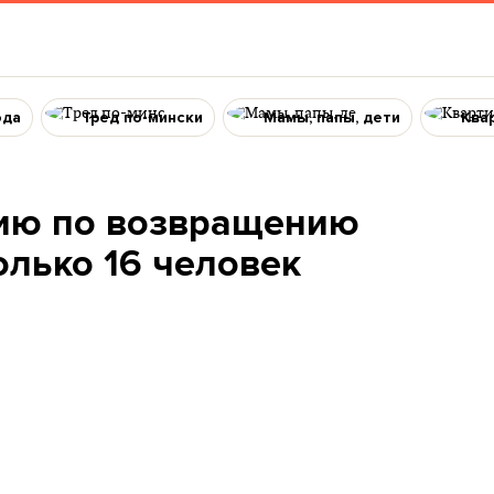
ода
Тред по-мински
Мамы, папы, дети
Ква
сию по возвращению
лько 16 человек