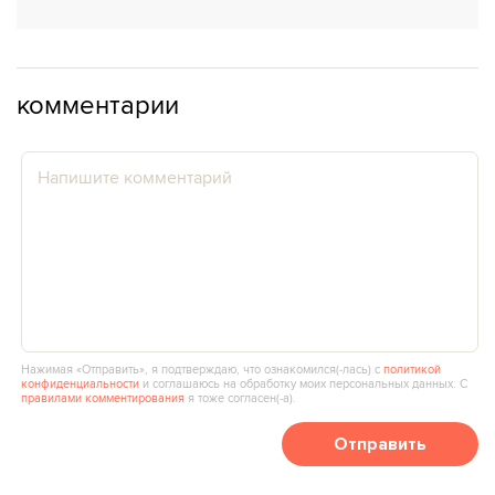
комментарии
Нажимая «Отправить», я подтверждаю, что ознакомился(‑лась) с
политикой
конфиденциальности
и соглашаюсь на обработку моих персональных данных. С
правилами комментирования
я тоже согласен(‑а).
Отправить