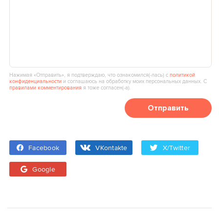
Нажимая «Отправить», я подтверждаю, что ознакомился(‑лась) с
политикой
конфиденциальности
и соглашаюсь на обработку моих персональных данных. С
правилами комментирования
я тоже согласен(‑а).
Отправить
Facebook
VKontakte
X/Twitter
Google