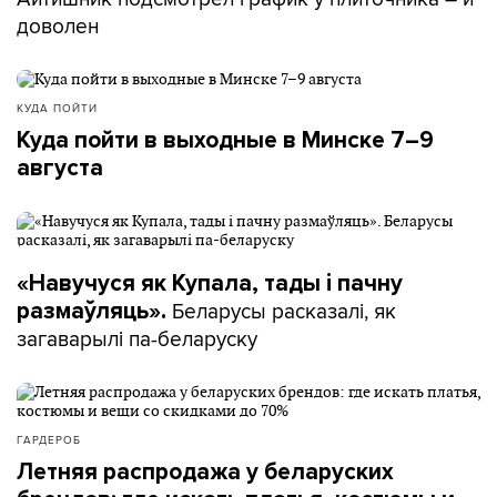
доволен
КУДА ПОЙТИ
Куда пойти в выходные в Минске 7–9
августа
«Навучуся як Купала, тады і пачну
Беларусы расказалі, як
размаўляць».
загаварылі па-беларуску
ГАРДЕРОБ
Летняя распродажа у беларуских