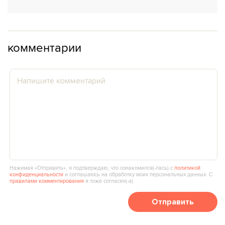
комментарии
Нажимая «Отправить», я подтверждаю, что ознакомился(‑лась) с
политикой
конфиденциальности
и соглашаюсь на обработку моих персональных данных. С
правилами комментирования
я тоже согласен(‑а).
Отправить