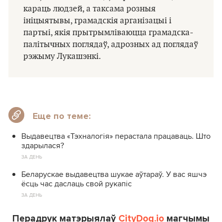
караць людзей, а таксама розныя
ініцыятывы, грамадскія арганізацыі і
партыі, якія прытрымліваюцца грамадска-
палітычных поглядаў, адрозных ад поглядаў
рэжыму Лукашэнкі.
Еще по теме:
Выдавецтва «Тэхналогія» перастала працаваць. Што
здарылася?
ЗА ДЕНЬ
Беларускае выдавецтва шукае аўтараў. У вас яшчэ
ёсць час даслаць свой рукапіс
ЗА ДЕНЬ
Перадрук матэрыялаў
CityDog.io
магчымы