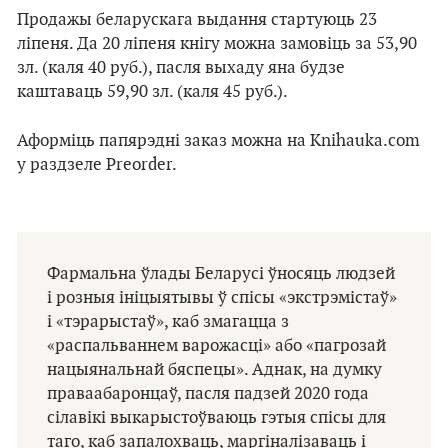
Продажы беларускага выдання стартуюць 23
ліпеня. Да 20 ліпеня кнігу можна замовіць за 53,90
зл. (каля 40 руб.), пасля выхаду яна будзе
каштаваць 59,90 зл. (каля 45 руб.).
Аформіць папярэдні заказ можна на Knihauka.com
у раздзеле Preorder.
Фармальна ўлады Беларусі ўносяць людзей
і розныя ініцыятывы ў спісы «экстрэмістаў»
і «тэрарыстаў», каб змагацца з
«распальваннем варожасці» або «пагрозай
нацыянальнай бяспецы». Аднак, на думку
праваабаронцаў, пасля падзей 2020 года
сілавікі выкарыстоўваюць гэтыя спісы для
таго, каб запалохваць, маргіналізаваць і