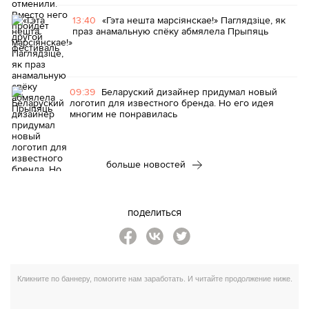
13:40
«Гэта нешта марсіянскае!» Паглядзіце, як
праз анамальную спёку абмялела Прыпяць
09:39
Беларуский дизайнер придумал новый
логотип для известного бренда. Но его идея
многим не понравилась
больше новостей
поделиться