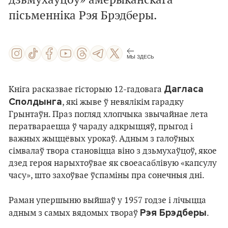
дзьмухаўцоў» амерыканскага
пісьменніка Рэя Брэдберы.
МЫ ЗДЕСЬ
Дагласа
Кніга расказвае гісторыю 12-гадовага
Сполдынга
, які жыве ў невялікім гарадку
Грынтаўн. Праз погляд хлопчыка звычайнае лета
ператвараецца ў чараду адкрыццяў, прыгод і
важных жыццёвых урокаў. Адным з галоўных
сімвалаў твора становіцца віно з дзьмухаўцоў, якое
дзед героя нарыхтоўвае як своеасаблівую «капсулу
часу», што захоўвае ўспаміны пра сонечныя дні.
Раман упершыню выйшаў у 1957 годзе і лічыцца
Рэя Брэдберы
адным з самых вядомых твораў
.