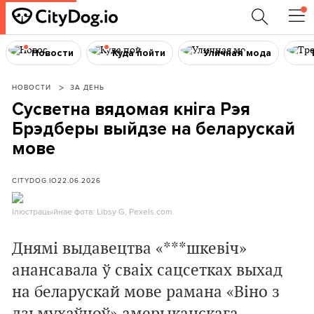
Новости
Куда пойти
Уличная мода
НОВОСТИ
ЗА ДЕНЬ
Сусветна вядомая кніга Рэя
Брэдберы выйдзе на беларускай
мове
CITYDOG.IO
22.06.2026
Ілюстрацыйнае фота: Libsy G, Pexels.com.
Днямі выдавецтва «***шкевіч»
анансавала ў сваіх сацсетках выхад
на беларускай мове рамана «Віно з