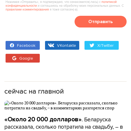
Нажимая «Отправить», я подтверждаю, что ознакомился(‑лась) с
политикой
конфиденциальности
и соглашаюсь на обработку моих персональных данных. С
правилами комментирования
я тоже согласен(‑а).
Отправить
Facebook
VKontakte
X/Twitter
Google
сейчас на главной
. Беларуска
«Около 20 000 долларов»
рассказала, сколько потратила на свадьбу, – в