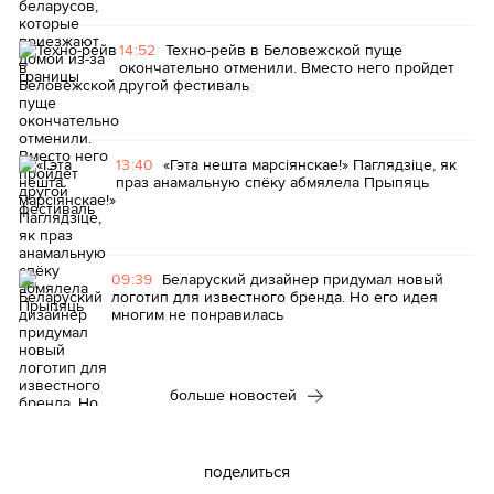
14:52
Техно-рейв в Беловежской пуще
окончательно отменили. Вместо него пройдет
другой фестиваль
13:40
«Гэта нешта марсіянскае!» Паглядзіце, як
праз анамальную спёку абмялела Прыпяць
09:39
Беларуский дизайнер придумал новый
логотип для известного бренда. Но его идея
многим не понравилась
больше новостей
поделиться