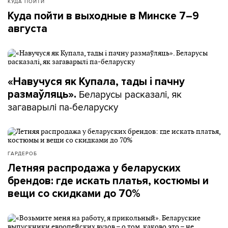
КУДА ПОЙТИ
Куда пойти в выходные в Минске 7–9
августа
«Навучуся як Купала, тады і пачну
Беларусы расказалі, як
размаўляць».
загаварылі па-беларуску
ГАРДЕРОБ
Летняя распродажа у беларуских
брендов: где искать платья, костюмы и
вещи со скидками до 70%