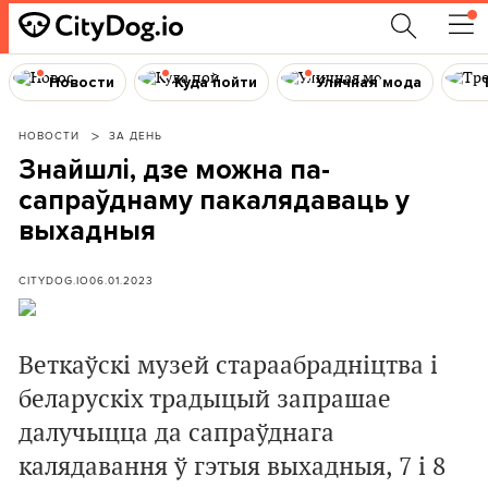
Новости
Куда пойти
Уличная мода
НОВОСТИ
ЗА ДЕНЬ
Знайшлі, дзе можна па-
сапраўднаму пакалядаваць у
выхадныя
CITYDOG.IO
06.01.2023
Веткаўскі музей стараабрадніцтва і
беларускіх традыцый запрашае
далучыцца да сапраўднага
калядавання ў гэтыя выхадныя, 7 і 8