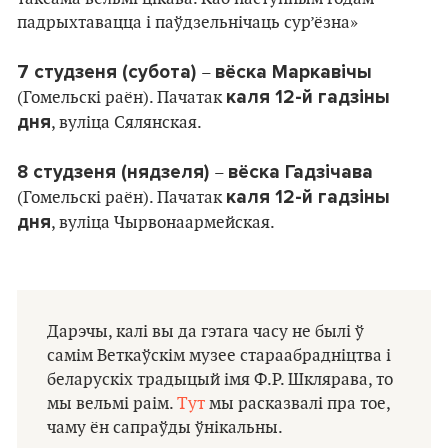
падрыхтавацца і паўдзельнічаць сур’ёзна»
7 студзеня (субота)
вёска Маркавічы
–
каля 12-й гадзіны
(Гомельскі раён). Пачатак
дня
, вуліца Сялянская.
8 студзеня (нядзеля)
вёска Гадзічава
–
каля 12-й гадзіны
(Гомельскі раён). Пачатак
дня
, вуліца Чырвонаармейская.
Дарэчы, калі вы да гэтага часу не былі ў
самім Веткаўскім музее стараабрадніцтва і
беларускіх традыцый імя Ф.Р. Шклярава, то
мы вельмі раім.
Тут
мы расказвалі пра тое,
чаму ён сапраўды ўнікальны.