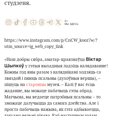
студзеня.
МЫ ЗДЕСЬ
https://www.instagram.com/p/CnCW_kooz7w/?
utm_source=ig_web_copy_link
Віктар
«Наш добры сябра, аматар-краязнаўца
Шыпкоў
у гэтыя выхадныя ладзіць калядаванне!
Кожны год яны разам з каляднікамі ходзяць са
звяздой і пяюць псальмы (духоўныя вершы), –
пішуць на
старонцы
музея. – Калі ў вас ёсць
жаданне, вы можаце пабачыць гэты абрад.
Магчыма, вы ведаеце патрэбныя псальмы – то
зможаце далучыцца да самога дзейства. Але і
проста пабачыць нажыва, як гэта адбываецца,
таксама вельмі цікава. Каб наступным годам