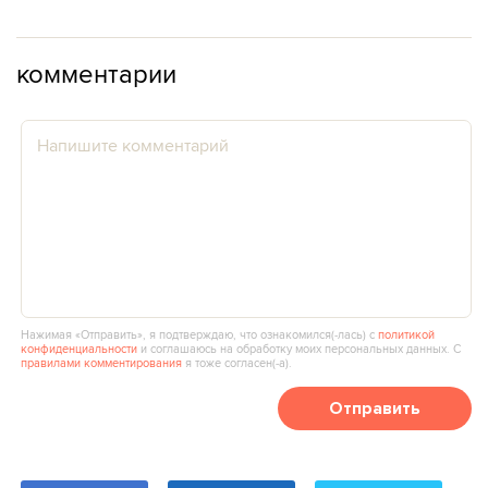
комментарии
Нажимая «Отправить», я подтверждаю, что ознакомился(‑лась) с
политикой
конфиденциальности
и соглашаюсь на обработку моих персональных данных. С
правилами комментирования
я тоже согласен(‑а).
Отправить