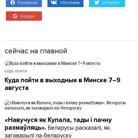
Facebook
VKontakte
X/Twitter
Google
сейчас на главной
КУДА ПОЙТИ
Куда пойти в выходные в Минске 7–9
августа
«Навучуся як Купала, тады і пачну
Беларусы расказалі, як
размаўляць».
загаварылі па-беларуску