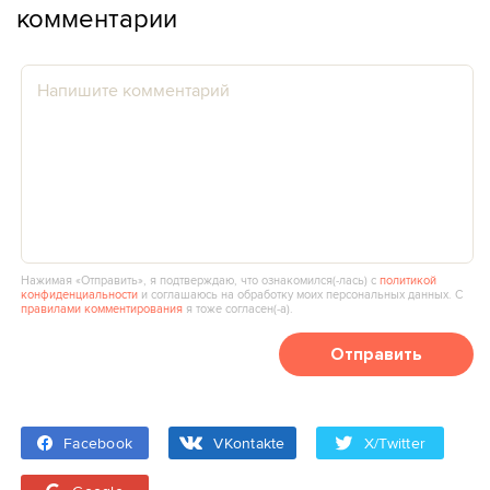
комментарии
Нажимая «Отправить», я подтверждаю, что ознакомился(‑лась) с
политикой
конфиденциальности
и соглашаюсь на обработку моих персональных данных. С
правилами комментирования
я тоже согласен(‑а).
Отправить
Facebook
VKontakte
X/Twitter