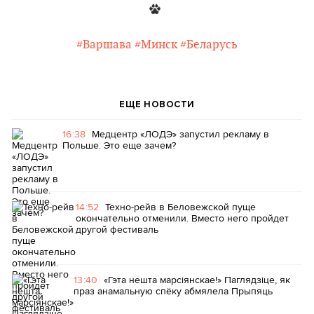
#Варшава
#Минск
#Беларусь
ЕЩЕ НОВОСТИ
16:38
Медцентр «ЛОДЭ» запустил рекламу в
Польше. Это еще зачем?
14:52
Техно-рейв в Беловежской пуще
окончательно отменили. Вместо него пройдет
другой фестиваль
13:40
«Гэта нешта марсіянскае!» Паглядзіце, як
праз анамальную спёку абмялела Прыпяць