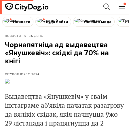
Новости
Куда пойти
Уличная мода
НОВОСТИ
ЗА ДЕНЬ
Чорнапятніца ад выдавецтва
«Янушкевіч»: скідкі да 70% на
кнігі
CITYDOG.IO
20.11.2024
Выдавецтва «Янушкевіч» у сваім
інстаграме аб’явіла пачатак разагрэву
да вялікіх скідак, якія пачнуцца ўжо
29 лістапада і працягнуцца да 2