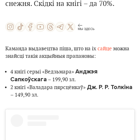
снежня. Скідкі на кнігі – да 70%.
МЫ ЗДЕСЬ
Каманда выдавецтва піша, што на іх
сайце
можна
знайсці такія акцыйныя прапановы:
Анджэя
4 кнігі серыі «Ведзьмара»
Сапкоўскага
– 199,90 зл.
Дж. Р. Р. Толкіна
2 кнігі «Валадара пярсцёнкаў»
– 149,90 зл.