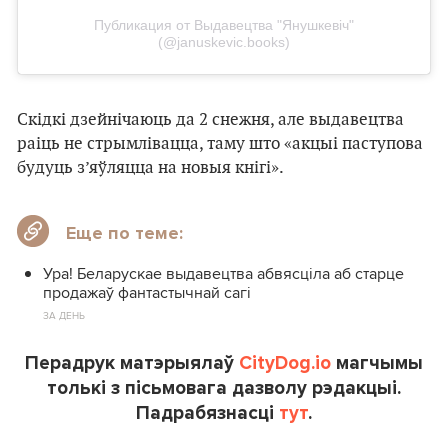
Публикация от Выдавецтва "Янушкевіч"
(@januskevic.books)
Скідкі дзейнічаюць да 2 снежня, але выдавецтва
раіць не стрымлівацца, таму што «акцыі паступова
будуць з’яўляцца на новыя кнігі».
Еще по теме:
Ура! Беларускае выдавецтва абвясціла аб старце
продажаў фантастычнай сагі
ЗА ДЕНЬ
Перадрук матэрыялаў
CityDog.io
магчымы
толькі з пісьмовага дазволу рэдакцыі.
Падрабязнасці
тут
.