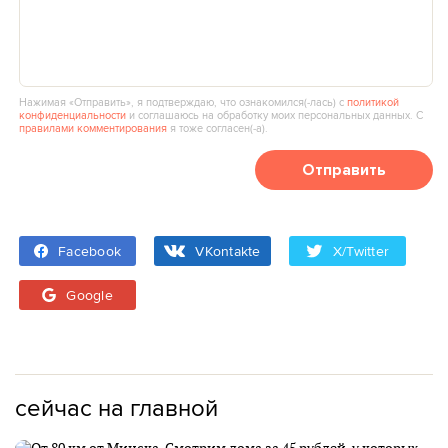
Нажимая «Отправить», я подтверждаю, что ознакомился(‑лась) с
политикой
конфиденциальности
и соглашаюсь на обработку моих персональных данных. С
правилами комментирования
я тоже согласен(‑а).
Отправить
Facebook
VKontakte
X/Twitter
Google
сейчас на главной