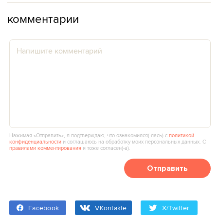
комментарии
Нажимая «Отправить», я подтверждаю, что ознакомился(‑лась) с
политикой
конфиденциальности
и соглашаюсь на обработку моих персональных данных. С
правилами комментирования
я тоже согласен(‑а).
Отправить
Facebook
VKontakte
X/Twitter