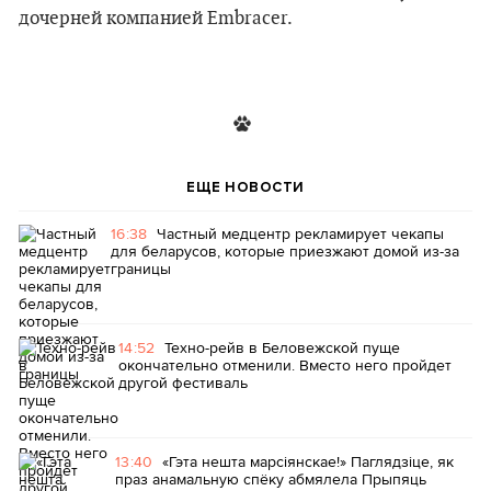
дочерней компанией Embracer.
ЕЩЕ НОВОСТИ
16:38
Частный медцентр рекламирует чекапы
для беларусов, которые приезжают домой из-за
границы
14:52
Техно-рейв в Беловежской пуще
окончательно отменили. Вместо него пройдет
другой фестиваль
13:40
«Гэта нешта марсіянскае!» Паглядзіце, як
праз анамальную спёку абмялела Прыпяць