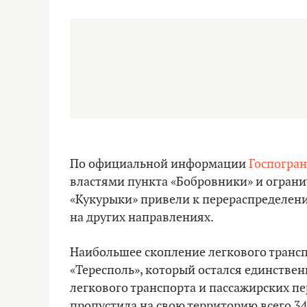
По официальной информации
Госпогра
властями пункта «Бобровники» и ограни
«Кукурыки» привели к перераспределен
на других направлениях.
Наибольшее скопление легкового транс
«Тересполь», который остался единстве
легкового транспорта и пассажирских п
пропустила на свою территорию всего 3