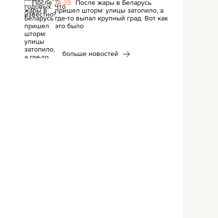
14:25
После жары в Беларусь
пришел шторм: улицы затопило, а
где-то выпал крупный град. Вот как
это было
больше новостей