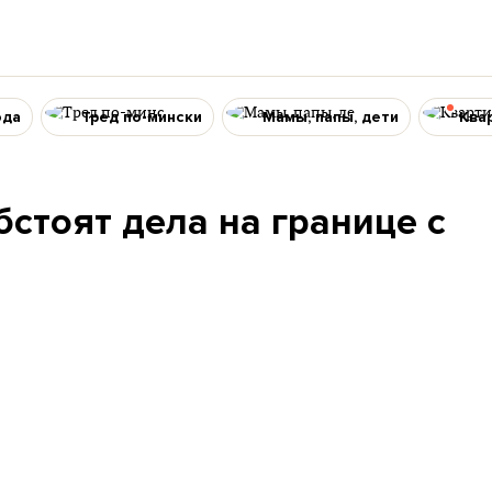
ода
Тред по-мински
Мамы, папы, дети
Ква
бстоят дела на границе с