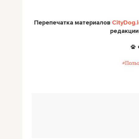
Перепечатка материалов
CityDog.i
редакции
#Поль