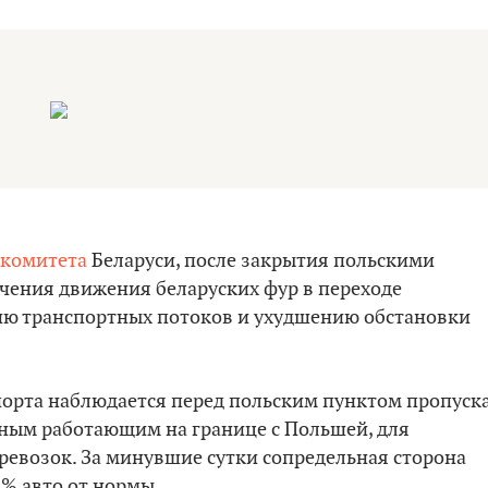
нкомитета
Беларуси, после закрытия польскими
чения движения беларуских фур в переходе
ию транспортных потоков и ухудшению обстановки
порта наблюдается перед польским пунктом пропуск
нным работающим на границе с Польшей, для
еревозок. За минувшие сутки сопредельная сторона
4% авто от нормы.