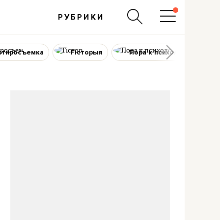
РУБРИКИ
ртиросъемка
Гісторыя
Пора к психологу