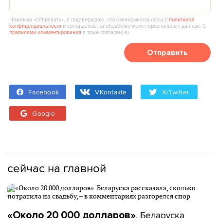
Нажимая «Отправить», я подтверждаю, что ознакомился(‑лась) с
политикой
конфиденциальности
и соглашаюсь на обработку моих персональных данных. С
правилами комментирования
я тоже согласен(‑а).
Отправить
Facebook
VKontakte
X/Twitter
Google
сейчас на главной
. Беларуска
«Около 20 000 долларов»