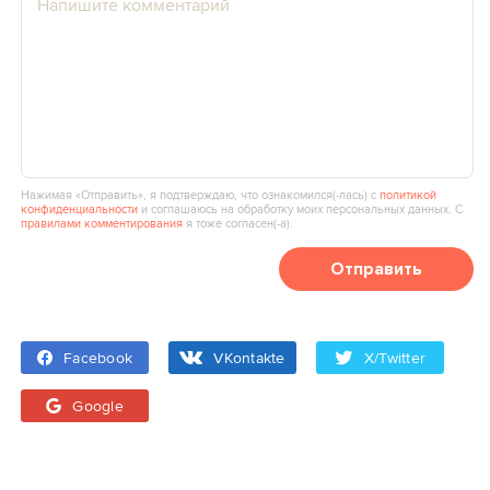
Нажимая «Отправить», я подтверждаю, что ознакомился(‑лась) с
политикой
конфиденциальности
и соглашаюсь на обработку моих персональных данных. С
правилами комментирования
я тоже согласен(‑а).
Отправить
Facebook
VKontakte
X/Twitter
Google