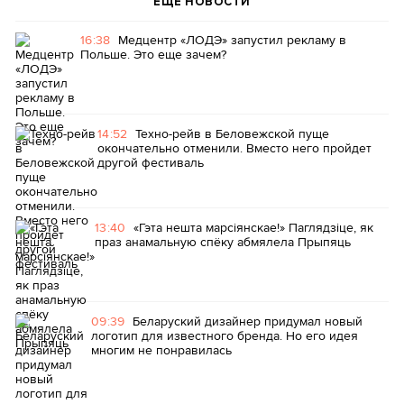
ЕЩЕ НОВОСТИ
16:38
Медцентр «ЛОДЭ» запустил рекламу в
Польше. Это еще зачем?
14:52
Техно-рейв в Беловежской пуще
окончательно отменили. Вместо него пройдет
другой фестиваль
13:40
«Гэта нешта марсіянскае!» Паглядзіце, як
праз анамальную спёку абмялела Прыпяць
09:39
Беларуский дизайнер придумал новый
логотип для известного бренда. Но его идея
многим не понравилась