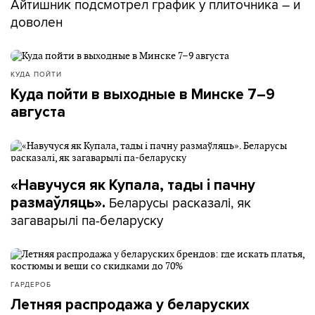
Айтишник подсмотрел график у плиточника – и
доволен
КУДА ПОЙТИ
Куда пойти в выходные в Минске 7–9
августа
«Навучуся як Купала, тады і пачну
Беларусы расказалі, як
размаўляць».
загаварылі па-беларуску
ГАРДЕРОБ
Летняя распродажа у беларуских