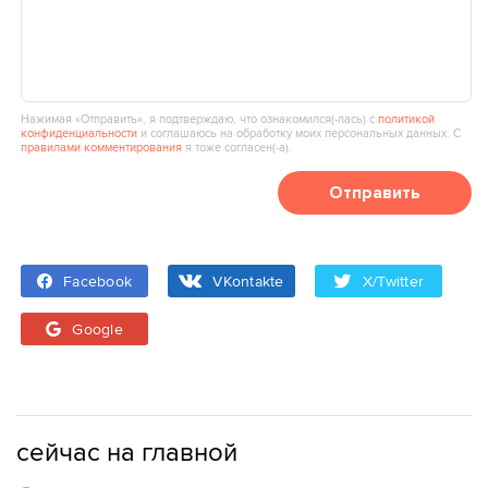
Нажимая «Отправить», я подтверждаю, что ознакомился(‑лась) с
политикой
конфиденциальности
и соглашаюсь на обработку моих персональных данных. С
правилами комментирования
я тоже согласен(‑а).
Отправить
Facebook
VKontakte
X/Twitter
Google
сейчас на главной