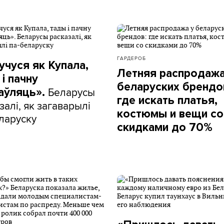
ГАРДЕРОБ
учуся як Купала,
Летняя распродажа
і пачну
беларуских брендо
Беларусы
аўляць».
где искать платья,
залі, як загаварылі
костюмы и вещи со
ларуску
скидками до 70%