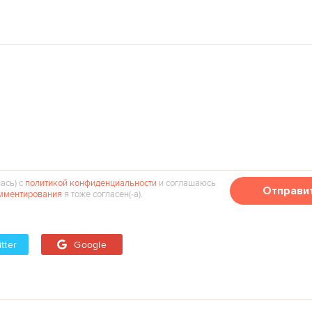
ась) с
политикой конфиденциальности
и соглашаюсь
Отправи
мментирования
я тоже согласен(‑а).
tter
Google