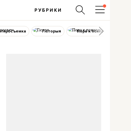
РУБРИКИ
ртиросъемка
Гісторыя
Пора к психологу