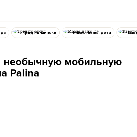
ода
Тред по-мински
Мамы, папы, дети
Ква
и необычную мобильную
а Palina