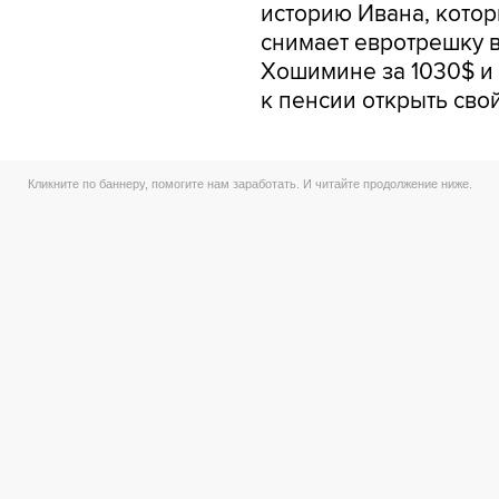
историю Ивана, кото
снимает евротрешку 
Хошимине за 1030$ и 
к пенсии открыть сво