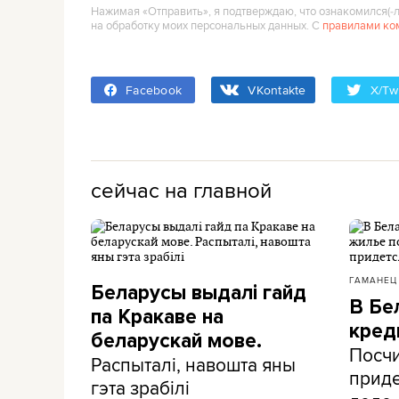
Нажимая «Отправить», я подтверждаю, что ознакомился(‑л
на обработку моих персональных данных. С
правилами ко
Facebook
VKontakte
X/Twi
сейчас на главной
ГАМАНЕЦ
Беларусы выдалі гайд
В Бе
па Кракаве на
кред
беларускай мове.
Посчи
Распыталі, навошта яны
приде
гэта зрабілі