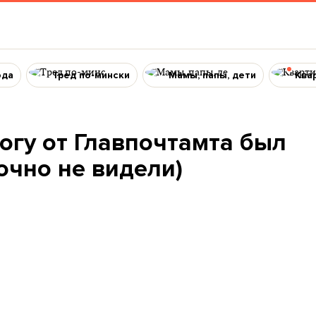
ода
Тред по-мински
Мамы, папы, дети
Ква
огу от Главпочтамта был
очно не видели)