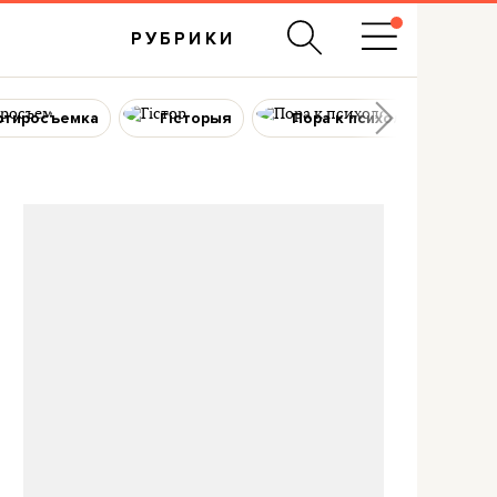
РУБРИКИ
ртиросъемка
Гісторыя
Пора к психологу