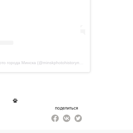
A post shared by Старые фото города Минска (@minskphotohistorynews)
поделиться