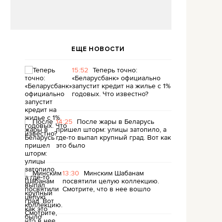
ЕЩЕ НОВОСТИ
15:52
Теперь точно:
«Беларусбанк» официально
запустит кредит на жилье с 1%
годовых. Что известно?
14:25
После жары в Беларусь
пришел шторм: улицы затопило, а
где-то выпал крупный град. Вот как
это было
13:30
Минским Шабанам
посвятили целую коллекцию.
Смотрите, что в нее вошло