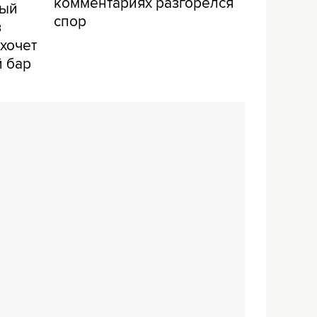
комментариях разгорелся
рый
спор
в
хочет
й бар