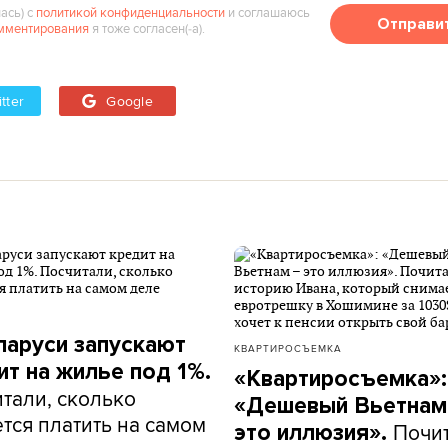
ась) с
политикой конфиденциальности
и соглашаюсь
Отправи
мментирования
я тоже согласен(‑а).
tter
Google
ларуси запускают
КВАРТИРОСЪЕМКА
ит на жилье под 1%.
«Квартиросъемка»:
тали, сколько
«Дешевый Вьетнам
тся платить на самом
Почи
это иллюзия».