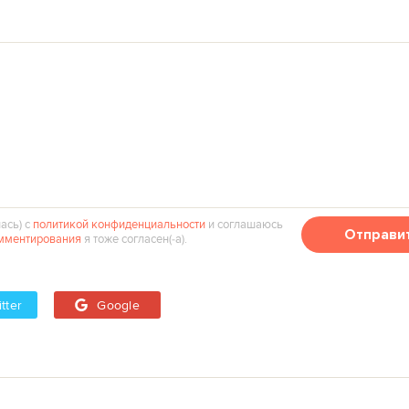
ась) с
политикой конфиденциальности
и соглашаюсь
Отправи
мментирования
я тоже согласен(‑а).
tter
Google