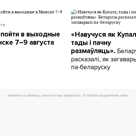
ЙТИ
 пойти в выходные
«Навучуся як Купал
нске 7–9 августа
тады і пачну
Белар
размаўляць».
расказалі, як загавар
па-беларуску