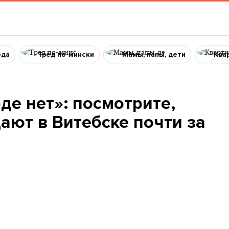
ода
Тред по-мински
Мамы, папы, дети
Ква
де нет»: посмотрите,
ают в Витебске почти за