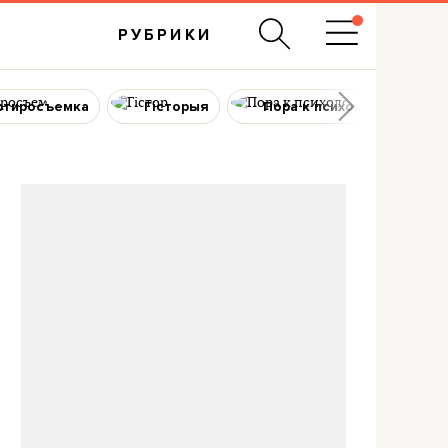
РУБРИКИ
ртиросъемка
Гісторыя
Пора к психологу