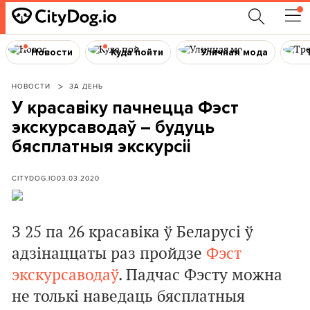
Новости
Куда пойти
Уличная мода
НОВОСТИ
ЗА ДЕНЬ
У красавіку пачнецца Фэст
экскурсаводаў – будуць
бясплатныя экскурсіі
CITYDOG.IO
03.03.2020
З 25 па 26 красавіка ў Беларусі ў
адзінаццаты раз пройдзе
Фэст
экскурсаводаў
. Падчас Фэсту можна
не толькі наведаць бясплатныя