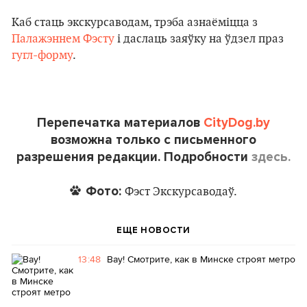
Каб стаць экскурсаводам, трэба азнаёміцца з
Палажэннем Фэсту
і даслаць заяўку на ўдзел праз
гугл-форму
.
Перепечатка материалов
CityDog.by
возможна только с письменного
разрешения редакции. Подробности
здесь.
Фото:
Фэст Экскурсаводаў.
ЕЩЕ НОВОСТИ
13:48
Вау! Смотрите, как в Минске строят метро