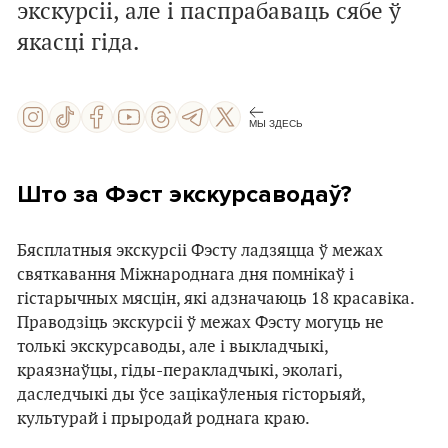
экскурсіі, але і паспрабаваць сябе ў
якасці гіда.
МЫ ЗДЕСЬ
Што за Фэст экскурсаводаў?
Бясплатныя экскурсіі Фэсту ладзяцца ў межах
святкавання Міжнароднага дня помнікаў і
гістарычных мясцін, які адзначаюць 18 красавіка.
Праводзіць экскурсіі ў межах Фэсту могуць не
толькі экскурсаводы, але і выкладчыкі,
краязнаўцы, гіды-перакладчыкі, эколагі,
даследчыкі ды ўсе зацікаўленыя гісторыяй,
культурай і прыродай роднага краю.