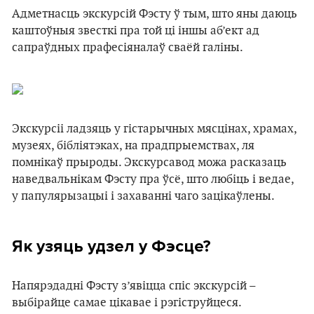
Адметнасць экскурсій Фэсту ў тым, што яны даюць
каштоўныя звесткі пра той ці іншы аб’ект ад
сапраўдных прафесіяналаў сваёй галіны.
Экскурсіі ладзяць у гістарычных мясцінах, храмах,
музеях, бібліятэках, на прадпрыемствах, ля
помнікаў прыроды. Экскурсавод можа расказаць
наведвальнікам Фэсту пра ўсё, што любіць і ведае,
у папулярызацыі і захаванні чаго зацікаўлены.
Як узяць удзел у Фэсце?
Напярэдадні Фэсту з’явіцца спіс экскурсій –
выбірайце самае цікавае і рэгіструйцеся.