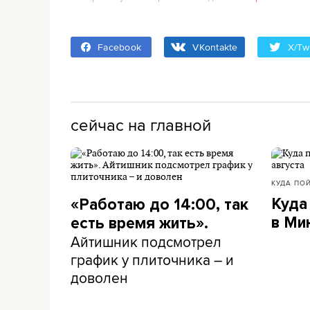
Facebook
VKontakte
X/Twi
сейчас на главной
КУДА ПО
Куда
«Работаю до 14:00, так
в Ми
есть время жить».
Айтишник подсмотрел
график у плиточника – и
доволен