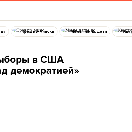
ода
Тред по-мински
Мамы, папы, дети
Ква
выборы в США
ад демократией»