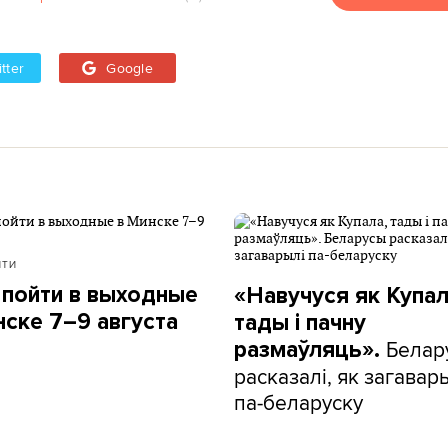
tter
Google
ЙТИ
 пойти в выходные
«Навучуся як Купал
нске 7–9 августа
тады і пачну
Белар
размаўляць».
расказалі, як загавар
па-беларуску