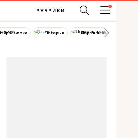
РУБРИКИ
ртиросъемка
Гісторыя
Пора к психологу