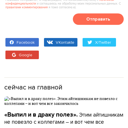
конфиденциальности
и соглашаюсь на обработку моих персональных данных. С
правилами комментирования
я тоже согласен(‑а).
Отправить
Facebook
VKontakte
X/Twitter
Google
сейчас на главной
Этим айтишникам
«Выпил и в драку полез».
не повезло с коллегами – и вот чем все