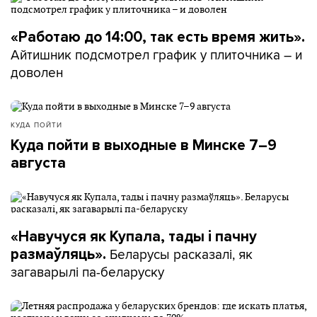
«Работаю до 14:00, так есть время жить».
Айтишник подсмотрел график у плиточника – и
доволен
КУДА ПОЙТИ
Куда пойти в выходные в Минске 7–9
августа
«Навучуся як Купала, тады і пачну
Беларусы расказалі, як
размаўляць».
загаварылі па-беларуску