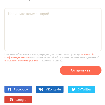
Нажимая «Отправить», я подтверждаю, что ознакомился(‑лась) с
политикой
конфиденциальности
и соглашаюсь на обработку моих персональных данных. С
правилами комментирования
я тоже согласен(‑а).
Отправить
Facebook
VKontakte
X/Twitter
Google