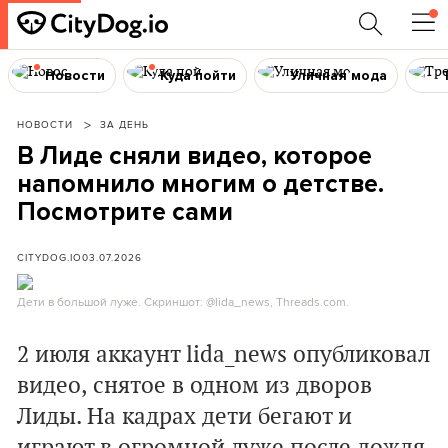
Новости
Куда пойти
Уличная мода
НОВОСТИ
ЗА ДЕНЬ
В Лиде сняли видео, которое
напомнило многим о детстве.
Посмотрите сами
CITYDOG.IO
03.07.2026
Дети в большой луже. Скриншот: @lida_news, Threads.com.
2 июля аккаунт
lida_news
опубликовал
видео, снятое в одном из дворов
Лиды. На кадрах дети бегают и