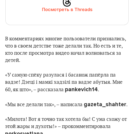
Посмотреть в Threads
В комментариях многие пользователи признались,
что в своем детстве тоже делали так. Но есть и те,
кто после просмотра видео начал волноваться за
детей.
«У самую спёку разулася і басанож папёрла па
вадзе! Дзеці і мамкі хадзілі па вадзе абутыя. Мне
pankevich14
60, як што», – рассказала
.
gazeta_shahter
«Мы все делали так», – написала
.
«Милота! Вот я точно так хотела бы! С ума схожу от
этой жары и духоты!» – прокомментировала
norkosvetlana