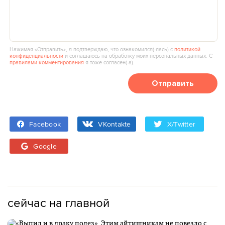
Нажимая «Отправить», я подтверждаю, что ознакомился(‑лась) с
политикой
конфиденциальности
и соглашаюсь на обработку моих персональных данных. С
правилами комментирования
я тоже согласен(‑а).
Отправить
Facebook
VKontakte
X/Twitter
Google
сейчас на главной