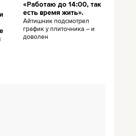
«Работаю до 14:00, так
есть время жить».
и
Айтишник подсмотрел
график у плиточника – и
е
доволен
и