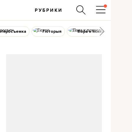
РУБРИКИ
ртиросъемка
Гісторыя
Пора к психологу