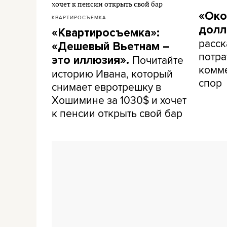
«Око
КВАРТИРОСЪЕМКА
долл
«Квартиросъемка»:
расск
«Дешевый Вьетнам –
потра
Почитайте
это иллюзия».
комме
историю Ивана, который
спор
снимает евротрешку в
Хошимине за 1030$ и хочет
к пенсии открыть свой бар