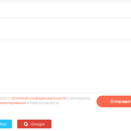
ась) с
политикой конфиденциальности
и соглашаюсь
Отправи
мментирования
я тоже согласен(‑а).
tter
Google