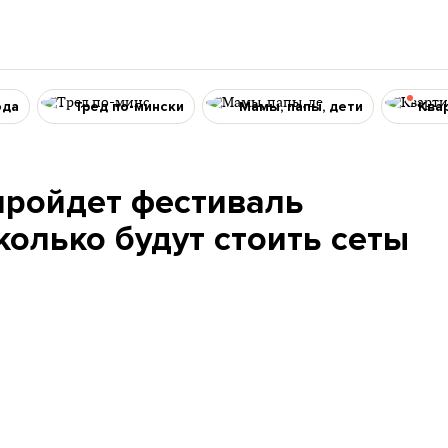
ода
Тред по-мински
Мамы, папы, дети
Ква
пройдет фестиваль
колько будут стоить сеты