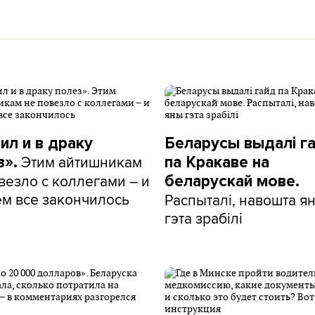
ил и в драку
Беларусы выдалі г
Этим айтишникам
з».
па Кракаве на
везло с коллегами – и
беларускай мове.
ем все закончилось
Распыталі, навошта я
гэта зрабілі