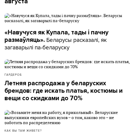
августа
«Навучуся як Купала, тады і пачну
Беларусы расказалі, як
размаўляць».
загаварылі па-беларуску
ГАРДЕРОБ
Летняя распродажа у беларуских
брендов: где искать платья, костюмы и
вещи со скидками до 70%
КАК ВЫ ТАМ ЖИВЕТЕ?