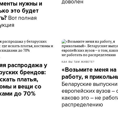
доволен
менты нужны и
ько это будет
Вот полная
ть?
укция
Б
КАК ВЫ ТАМ ЖИВЕТЕ?
яя распродажа у
«Возьмите меня на
руских брендов:
работу, я прикольн
скать платья,
Беларуские выпускни
юмы и вещи со
европейских вузов – о
ками до 70%
каково это – не работ
распределению