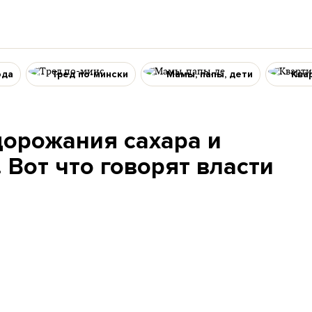
ода
Тред по-мински
Мамы, папы, дети
Ква
дорожания сахара и
 Вот что говорят власти