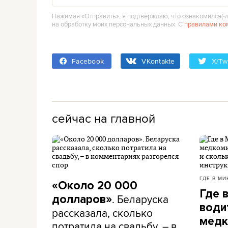
Нажимая «Отправить», я подтверждаю, что ознакомился(‑л
на обработку моих персональных данных. С
правилами ко
Facebook
VKontakte
X/Twi
сейчас на главной
ГДЕ В МИ
«Около 20 000
Где 
. Беларуска
долларов»
води
рассказала, сколько
медк
потратила на свадьбу, – в