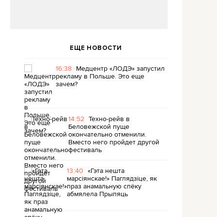
ЕЩЕ НОВОСТИ
16:38
Медцентр «ЛОДЭ» запустил
рекламу в Польше. Это еще
зачем?
14:52
Техно-рейв в
Беловежской пуще
окончательно отменили.
Вместо него пройдет другой
фестиваль
13:40
«Гэта нешта
марсіянскае!» Паглядзіце, як
праз анамальную спёку
абмялела Прыпяць
.