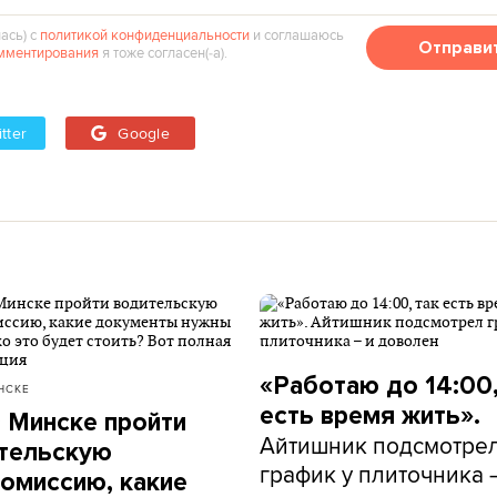
ась) с
политикой конфиденциальности
и соглашаюсь
Отправи
мментирования
я тоже согласен(‑а).
tter
Google
«Работаю до 14:00,
НСКЕ
есть время жить».
в Минске пройти
Айтишник подсмотре
тельскую
график у плиточника 
омиссию, какие