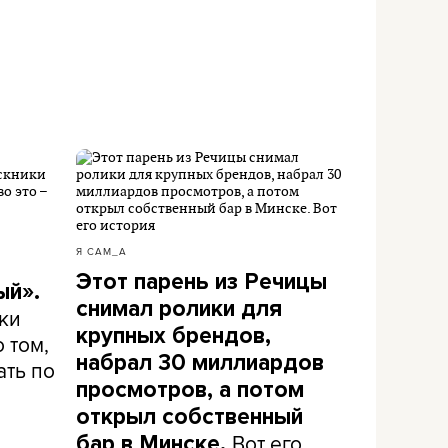
Я САМ_А
Этот парень из Речицы
ый».
снимал ролики для
ки
крупных брендов,
 том,
набрал 30 миллиардов
ать по
просмотров, а потом
открыл собственный
Вот его
бар в Минске.