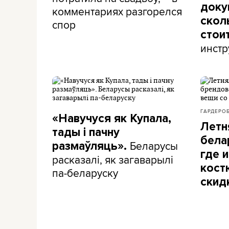
доку
комментариях разгорелся
скол
спор
стои
инстр
ГАРДЕРО
«Навучуся як Купала,
Летн
тады і пачну
бела
Беларусы
размаўляць».
где и
расказалі, як загаварылі
кост
па-беларуску
скид