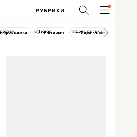
РУБРИКИ
ртиросъемка
Гісторыя
Пора к психологу