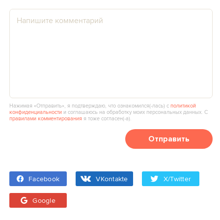
Нажимая «Отправить», я подтверждаю, что ознакомился(‑лась) с
политикой
конфиденциальности
и соглашаюсь на обработку моих персональных данных. С
правилами комментирования
я тоже согласен(‑а).
Отправить
Facebook
VKontakte
X/Twitter
Google