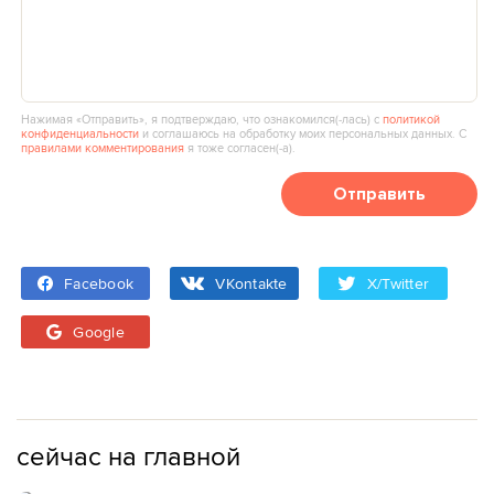
Нажимая «Отправить», я подтверждаю, что ознакомился(‑лась) с
политикой
конфиденциальности
и соглашаюсь на обработку моих персональных данных. С
правилами комментирования
я тоже согласен(‑а).
Отправить
Facebook
VKontakte
X/Twitter
Google
сейчас на главной