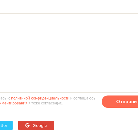
ась) с
политикой конфиденциальности
и соглашаюсь
Отправи
мментирования
я тоже согласен(‑а).
tter
Google