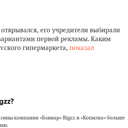
о открывался, его учредители выбирали
вариантами первой рекламы. Каким
усского гипермаркета,
показал
gzz?
газины компании «Баниар» Bigzz и «Копилка» больше
цию.