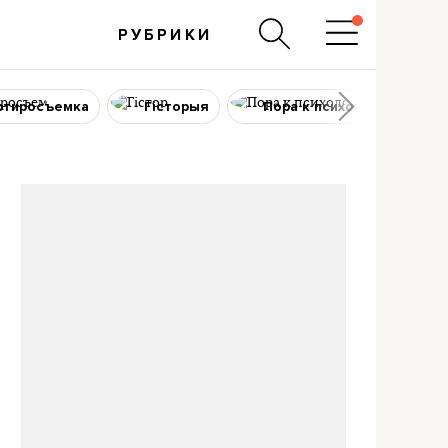
РУБРИКИ
ртиросъемка
Гісторыя
Пора к психологу