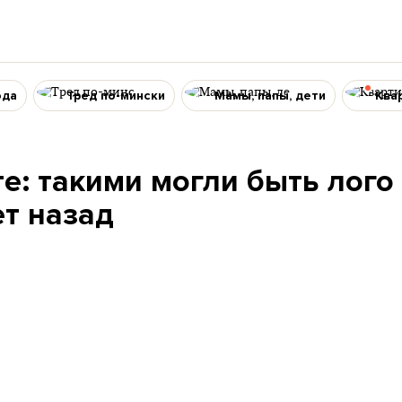
ода
Тред по-мински
Мамы, папы, дети
Ква
е: такими могли быть лого
ет назад