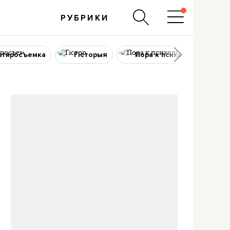
РУБРИКИ
ртиросъемка
Гісторыя
Пора к психологу