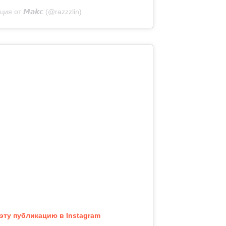
ия от 𝙈𝙖𝙠𝙘 (@razzzlin)
эту публикацию в Instagram