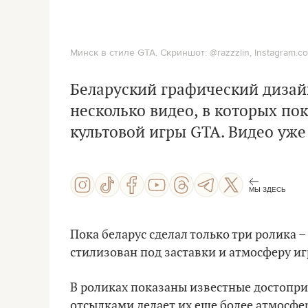
Минск в стиле GTA. Скриншот: @razzzlin, Instagram.c
Беларуский графический дизай
несколько видео, в которых пок
культовой игры GTA. Видео уже
МЫ ЗДЕСЬ
Пока беларус сделал только три ролика – B
стилизован под заставки и атмосферу иг
В роликах показаны известные достопри
отсылками делает их еще более атмосф