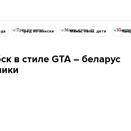
ода
Тред по-мински
Мамы, папы, дети
Ква
ск в стиле GTA – беларус
лики