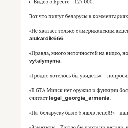
Видео о Бресте – 127 000.
Вот что пишут беларусы в комментариях
«Не хватает только с американским акцен
alukardik666
.
«Правда, много неточностей на видео, н
vytalymyma
.
«Гродно хотелось бы увидеть», – попрос
«В GTA Минск нет оружия и функции боя
legal_georgia_armenia
считает
.
«Па-беларуску было б яшчэ лепей!» – на
«Заметили… Какую бы карту ни делали, ка