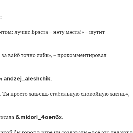
:
том: лучше Брэста – нэту мэста!» – шутит
о за вайб точно лайк», – прокомментировал
andzej_aleshchik
ил
.
. Ты просто живешь стабильную спокойную жизнь», –
6.midori_4oen6x
писала
.
кой бы город в игре ни создавали – всё это делают в