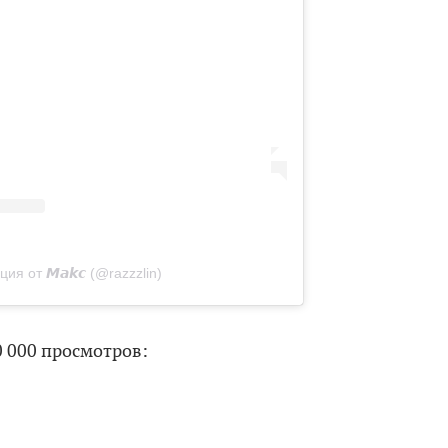
ия от 𝙈𝙖𝙠𝙘 (@razzzlin)
0 000 просмотров: