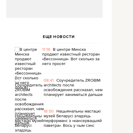
ЕЩЕ НОВОСТИ
11:16
В центре Минска
продают известный ресторан
«Бессонница». Вот сколько за
него просят
08:41
Соучредитель ZROBIM
architects после
освобождения рассказал, чем
планирует заниматься дальше
18:50
Нацыянальны мастацкі
музей Беларусі зладзіць
перформанс з «кансервацыяй
паветра». Вось у чым сэнс