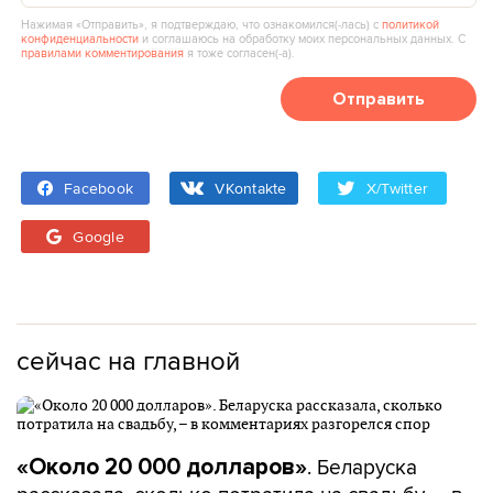
Нажимая «Отправить», я подтверждаю, что ознакомился(‑лась) с
политикой
конфиденциальности
и соглашаюсь на обработку моих персональных данных. С
правилами комментирования
я тоже согласен(‑а).
Отправить
Facebook
VKontakte
X/Twitter
Google
сейчас на главной
. Беларуска
«Около 20 000 долларов»