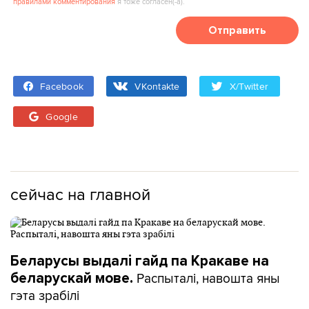
правилами комментирования
я тоже согласен(‑а).
Отправить
Facebook
VKontakte
X/Twitter
Google
сейчас на главной
Беларусы выдалі гайд па Кракаве на
Распыталі, навошта яны
беларускай мове.
гэта зрабілі