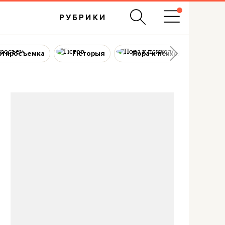
РУБРИКИ
ртиросъемка
Гісторыя
Пора к психологу