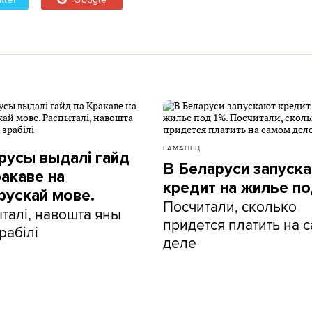
ГАМАНЕЦ
русы выдалі гайд
В Беларуси запуск
ракаве на
кредит на жилье по
рускай мове.
Посчитали, сколько
талі, навошта яны
придется платить на 
рабілі
деле