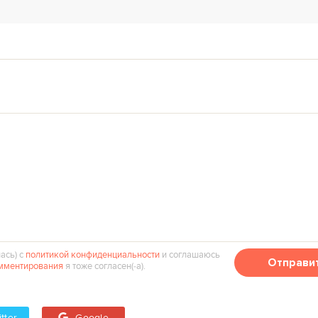
ась) с
политикой конфиденциальности
и соглашаюсь
Отправи
мментирования
я тоже согласен(‑а).
tter
Google