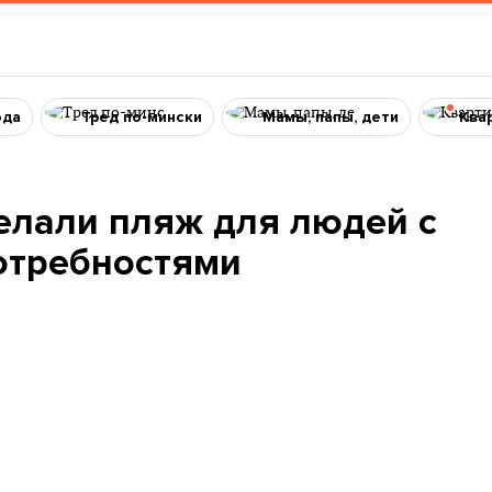
ода
Тред по-мински
Мамы, папы, дети
Ква
елали пляж для людей с
отребностями