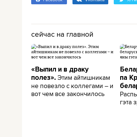
сейчас на главной
«Выпил и в драку
Бела
Этим айтишникам
полез».
па К
не повезло с коллегами – и
бела
вот чем все закончилось
Распы
гэта з