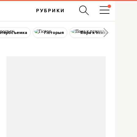
РУБРИКИ
ртиросъемка
Гісторыя
Пора к психологу