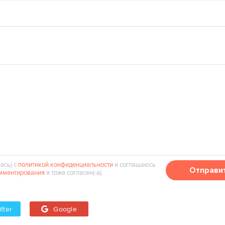
ась) с
политикой конфиденциальности
и соглашаюсь
Отправи
мментирования
я тоже согласен(‑а).
tter
Google