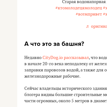
Старая водонапорная 
#ктомолодецямолодец
#
#всемпривет
#
♬ оригина
А что это за башня?
Недавно
CityDog.io
рассказывал
, что во
в начале 20-го века неподалеку от желе
заправки паровозов водой, а также для 
железнодорожные рабочие.
Сейчас владельцы исторического здания
блогера видны большие строительные меш
части огромных, около 5 метров в диаме