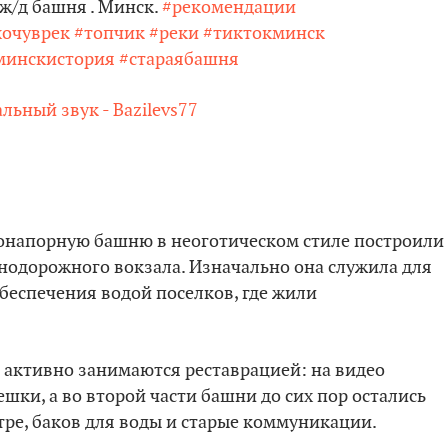
ж/д башня . Минск.
#рекомендации
хочуврек
#топчик
#реки
#тиктокминск
минскистория
#стараябашня
льный звук - Bazilevs77
донапорную башню в неоготическом стиле построили
знодорожного вокзала. Изначально она служила для
обеспечения водой поселков, где жили
 активно занимаются реставрацией: на видео
ки, а во второй части башни до сих пор остались
тре, баков для воды и старые коммуникации.