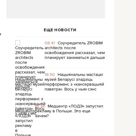
ЕЩЕ НОВОСТИ
,
08:41
Соучредитель ZROBIM
architects после
освобождения рассказал, чем
планирует заниматься дальше
18:50
Нацыянальны мастацкі
музей Беларусі зладзіць
перформанс з «кансервацыяй
паветра». Вось у чым сэнс
16:38
Медцентр «ЛОДЭ» запустил
рекламу в Польше. Это еще
зачем?