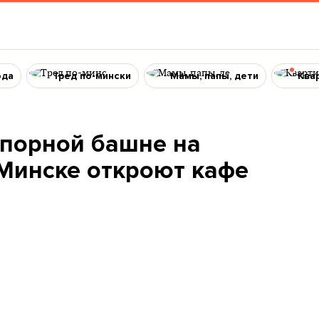
ода
Тред по-мински
Мамы, папы, дети
Ква
апорной башне на
 Минске откроют кафе