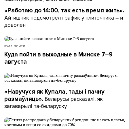
«Работаю до 14:00, так есть время жить».
Айтишник подсмотрел график у плиточника – и
доволен
КУДА ПОЙТИ
Куда пойти в выходные в Минске 7–9
августа
«Навучуся як Купала, тады і пачну
Беларусы расказалі, як
размаўляць».
загаварылі па-беларуску