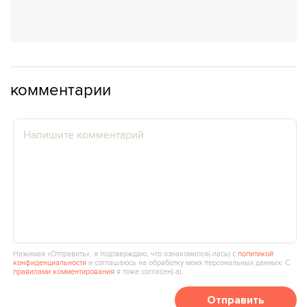
комментарии
Нажимая «Отправить», я подтверждаю, что ознакомился(‑лась) с
политикой
конфиденциальности
и соглашаюсь на обработку моих персональных данных. С
правилами комментирования
я тоже согласен(‑а).
Отправить