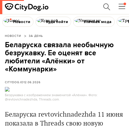
Новости
Куда пойти
Уличная мода
НОВОСТИ
ЗА ДЕНЬ
Беларуска связала необычную
безрукавку. Ее оценят все
любители «Алёнки» от
«Коммунарки»
CITYDOG.IO
12.06.2026
Безрукавка с изображением знаменитой «Алёнки». Фото:
@revtovichnadezhda, Threads.com.
Беларуска
revtovichnadezhda 11 июня
показала в Threads свою новую