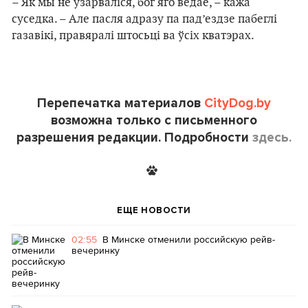
– Як мы не ўзарваліся, бог яго ведае, – кажа
суседка. – Але пасля адразу па пад’ездзе пабеглі
газавікі, правяралі штосьці ва ўсіх кватэрах.
Перепечатка материалов
CityDog.by
возможна только с письменного
разрешения редакции. Подробности
здесь.
ЕЩЕ НОВОСТИ
02:55
В Минске отменили российскую рейв-
вечеринку