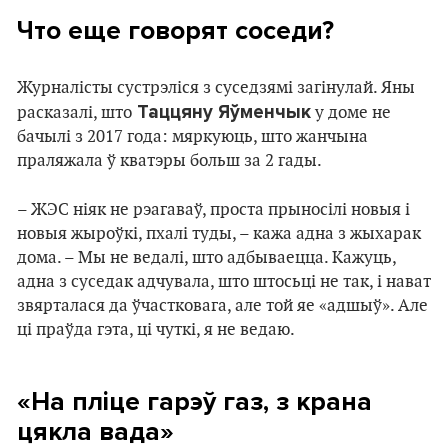
Что еще говорят соседи?
Журналісты сустрэліся з суседзямі загінулай. Яны
Таццяну Яўменчык
расказалі, што
у доме не
бачылі з 2017 года: мяркуюць, што жанчына
праляжала ў кватэры больш за 2 гады.
– ЖЭС ніяк не рэагаваў, проста прыносілі новыя і
новыя жыроўкі, пхалі туды, – кажа адна з жыхарак
дома. – Мы не ведалі, што адбываецца. Кажуць,
адна з суседак адчувала, што штосьці не так, і нават
звярталася да ўчастковага, але той яе «адшыў». Але
ці праўда гэта, ці чуткі, я не ведаю.
«На пліце гарэў газ, з крана
цякла вада»