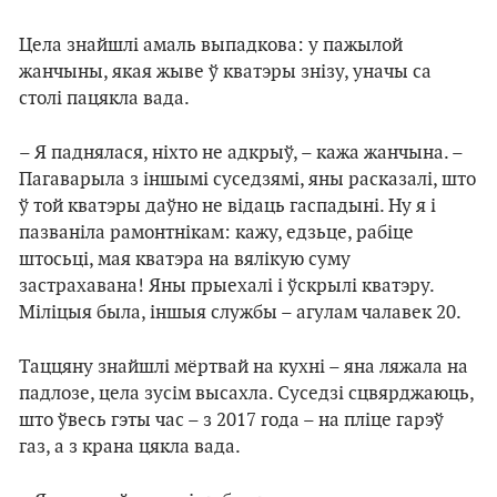
Цела знайшлі амаль выпадкова: у пажылой
жанчыны, якая жыве ў кватэры знізу, уначы са
столі пацякла вада.
– Я паднялася, ніхто не адкрыў, – кажа жанчына. –
Пагаварыла з іншымі суседзямі, яны расказалі, што
ў той кватэры даўно не відаць гаспадыні. Ну я і
пазваніла рамонтнікам: кажу, едзьце, рабіце
штосьці, мая кватэра на вялікую суму
застрахавана! Яны прыехалі і ўскрылі кватэру.
Міліцыя была, іншыя службы – агулам чалавек 20.
Таццяну знайшлі мёртвай на кухні – яна ляжала на
падлозе, цела зусім высахла. Суседзі сцвярджаюць,
што ўвесь гэты час – з 2017 года – на пліце гарэў
газ, а з крана цякла вада.