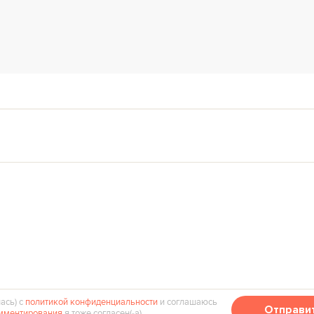
ась) с
политикой конфиденциальности
и соглашаюсь
Отправи
мментирования
я тоже согласен(‑а).