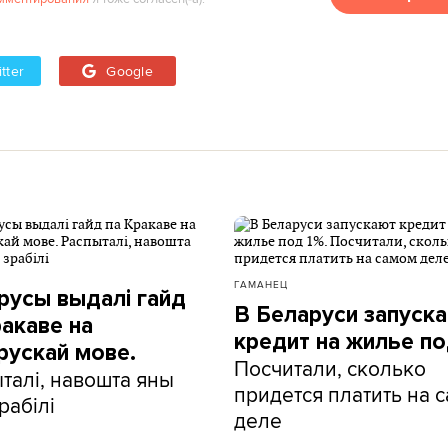
tter
Google
ГАМАНЕЦ
русы выдалі гайд
В Беларуси запуск
ракаве на
кредит на жилье по
рускай мове.
Посчитали, сколько
талі, навошта яны
придется платить на 
рабілі
деле