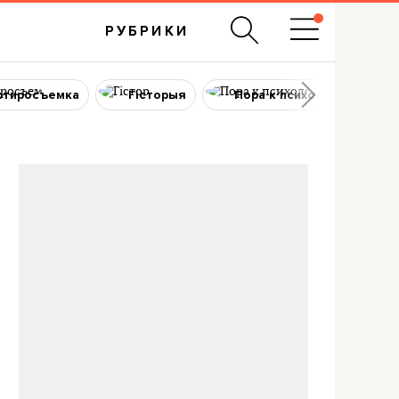
РУБРИКИ
ртиросъемка
Гісторыя
Пора к психологу