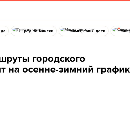
ода
Тред по-мински
Мамы, папы, дети
Ква
ршруты городского
т на осенне-зимний график