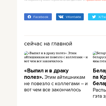
Facebook
VKontakte
X/Twi
сейчас на главной
«Выпил и в драку
Бела
Этим айтишникам
полез».
па К
не повезло с коллегами – и
бела
вот чем все закончилось
Распы
гэта з