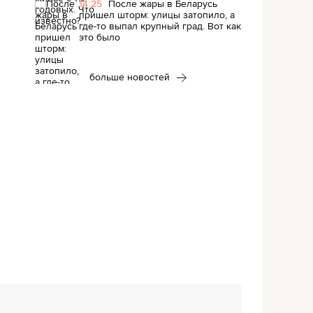
14:25
После жары в Беларусь
пришел шторм: улицы затопило, а
где-то выпал крупный град. Вот как
это было
больше новостей