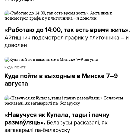
«Работаю до 14:00, так есть время жить».
Айтишник подсмотрел график у плиточника – и
доволен
КУДА ПОЙТИ
Куда пойти в выходные в Минске 7–9
августа
«Навучуся як Купала, тады і пачну
Беларусы расказалі, як
размаўляць».
загаварылі па-беларуску