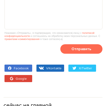
Нажимая «Отправить», я подтверждаю, что ознакомился(‑лась) с
политикой
конфиденциальности
и соглашаюсь на обработку моих персональных данных. С
правилами комментирования
я тоже согласен(‑а).
Отправить
Facebook
VKontakte
X/Twitter
Google
сейчас на главной