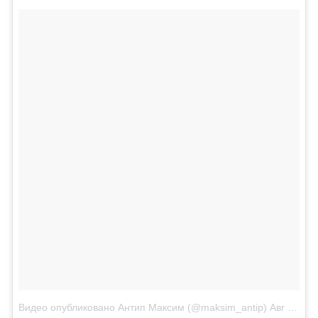
Видео опубликовано Антип Максим (@maksim_antip)
Авг 28 2015 в 5:44 PDT