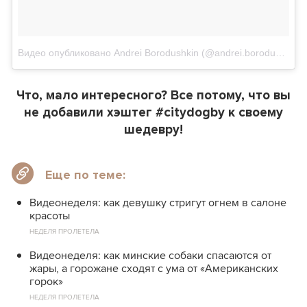
Видео опубликовано Andrei Borodushkin (@andrei.borodushkin)
Что, мало интересного? Все потому, что вы
не добавили хэштег #citydogby к своему
шедевру!
Еще по теме:
Видеонеделя: как девушку стригут огнем в салоне
красоты
НЕДЕЛЯ ПРОЛЕТЕЛА
Видеонеделя: как минские собаки спасаются от
жары, а горожане сходят с ума от «Американских
горок»
НЕДЕЛЯ ПРОЛЕТЕЛА