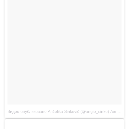
Видео опубликовано Anželika Sinkevič (@angie_sinko)
Авг 28 2015 в 8:41 PDT