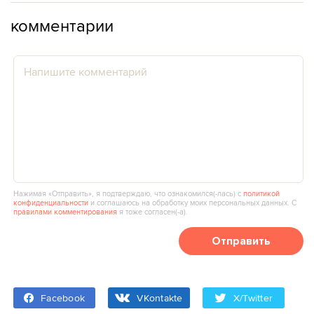
комментарии
Нажимая «Отправить», я подтверждаю, что ознакомился(‑лась) с
политикой
конфиденциальности
и соглашаюсь на обработку моих персональных данных. С
правилами комментирования
я тоже согласен(‑а).
Отправить
Facebook
VKontakte
X/Twitter