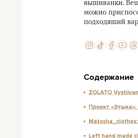
вышиванки. Вещ
можно приспосо
подходяший вар
Содержание
ZOLATO Vyshivan
Проект «Этыка»:
Matosha_clothes
Left hand made c