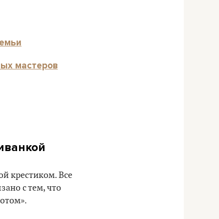
семьи
ных мастеров
шиванкой
ой крестиком. Все
зано с тем, что
отом».