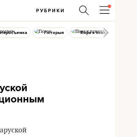
РУБРИКИ
ртиросъемка
Гісторыя
Пора к психологу
руской
иционным
ларуской