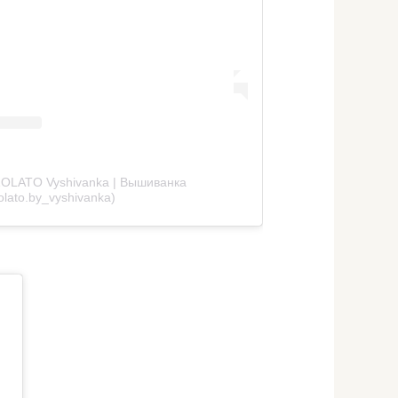
ZOLATO Vyshivanka | Вышиванка
lato.by_vyshivanka)