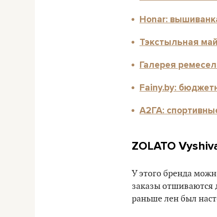
Honar: вышиванк
Тэкстыльная май
Галерея ремесел
Fainy.by: бюдже
А2ГА: спортивны
ZOLATO Vyshiv
У этого бренда можн
заказы отшиваются д
раньше лен был наст