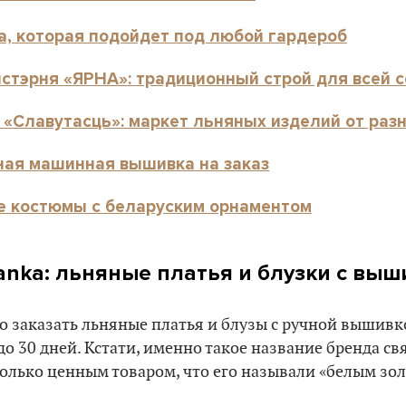
а, которая подойдет под любой гардероб
стэрня «ЯРНА»: традиционный строй для всей 
 «Славутасць»: маркет льняных изделий от раз
тная машинная вышивка на заказ
е костюмы с беларуским орнаментом
anka: льняные платья и блузки с вы
о заказать льняные платья и блузы с ручной вышивк
о 30 дней. Кстати, именно такое название бренда свя
олько ценным товаром, что его называли «белым зол