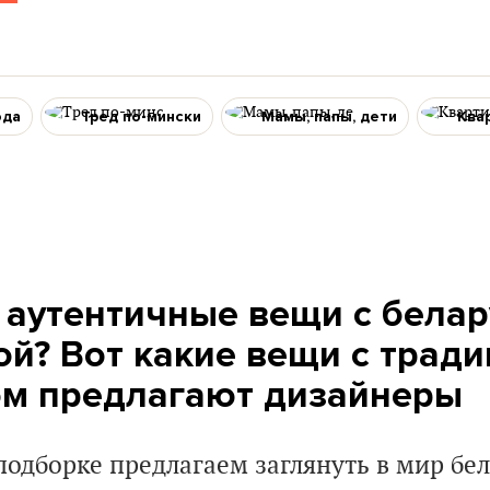
ода
Тред по-мински
Мамы, папы, дети
Ква
ь аутентичные вещи с бела
й? Вот какие вещи с трад
м предлагают дизайнеры
подборке предлагаем заглянуть в мир бе