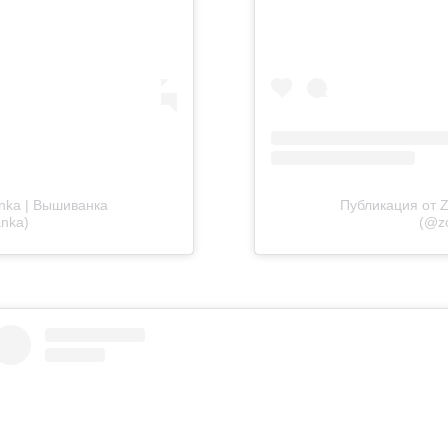
nka | Вышиванка
Публикация от 
anka)
(@zo