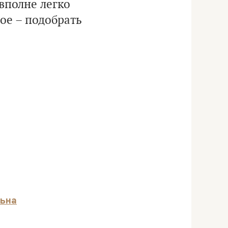
вполне легко
ое – подобрать
льна