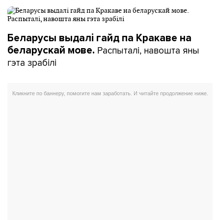
Беларусы выдалі гайд па Кракаве на
Распыталі, навошта яны
беларускай мове.
гэта зрабілі