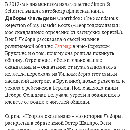
В 2012-м в знаменитом издательстве Simon &
Schuster вышла автобиографическая книга
Деборы Фельдман
Unorthdox: The Scandalous
Rejection of My Hasidic Roots («Неортодоксальная:
мое скандальное отречение от хасидских корней»).
В ней Дебора рассказала о своей жизни в
религиозной общине
Сатмар
в нью-йоркском
Бруклине и о том, почему она решила покинуть
общину. Отречение действительно вышло
скандальным – она втайне от мужа записалась в
колледж, переехала из Уильямсберга (тот самый
хасидский дистрикт в Бруклине), позже развелась и
уехала с ребенком в Берлин. После выхода книги
Дебора Фельдман получала угрозы и обвинения в
клевете от родни и жителей общины.
Сериал «Неортодоксальная» – это история Деборы,
раскрытая в образе юной Эстер Шапиро. Эсти