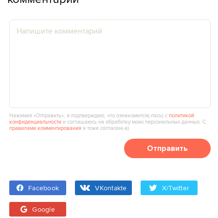
Нажимая «Отправить», я подтверждаю, что ознакомился(‑лась) с
политикой
конфиденциальности
и соглашаюсь на обработку моих персональных данных. С
правилами комментирования
я тоже согласен(‑а).
Отправить
Facebook
VKontakte
X/Twitter
Google