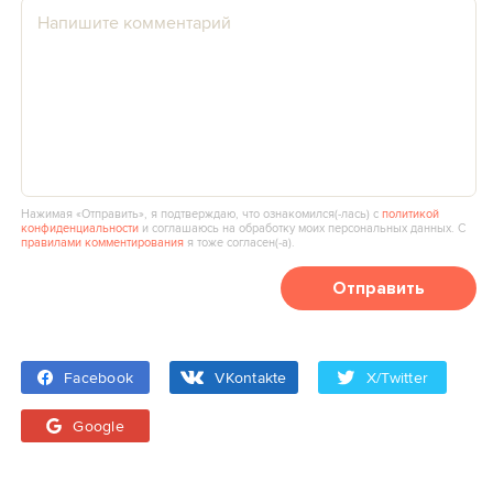
Нажимая «Отправить», я подтверждаю, что ознакомился(‑лась) с
политикой
конфиденциальности
и соглашаюсь на обработку моих персональных данных. С
правилами комментирования
я тоже согласен(‑а).
Отправить
Facebook
VKontakte
X/Twitter
Google