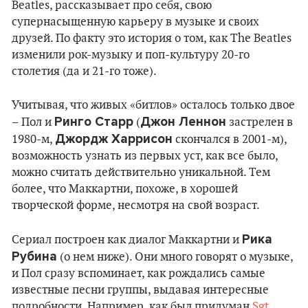
Beatles, рассказывает про себя, свою
супернасыщенную карьеру в музыке и своих
друзей. По факту это история о том, как The Beatles
изменили рок-музыку и поп-культуру 20-го
столетия (да и 21-го тоже).
Учитывая, что живых «битлов» осталось только двое
Ринго Старр
Джон Леннон
– Пол и
(
застрелен в
Джордж Харрисон
1980-м,
скончался в 2001-м),
возможность узнать из первых уст, как все было,
можно считать действительно уникальной. Тем
более, что Маккартни, похоже, в хорошей
творческой форме, несмотря на свой возраст.
Рика
Сериал построен как диалог Маккартни и
Рубина
(о нем ниже). Они много говорят о музыке,
и Пол сразу вспоминает, как рождались самые
известные песни группы, выдавая интересные
подробности. Например, как был придуман
Sgt.