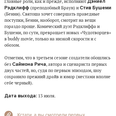
Дэниeл
Главные роли, как и прежде, исполняют
Рэдклифф
Стив Бушеми
(преподобный Браун) и
(Бенни). Святоша хочет совершать праведные
поступки, Бенни, наоборот, смотрит на вещи
гораздо проще. Комический дуэт Рэдклиффа и
Бушеми, по сути, превращает новых «Чудотворцев»
в buddy movie, только на низкой скорости и с
обозом.
Отметим, что в третьем сезоне создатели обошлись
Саймона Рича
без
, автора и сценариста первых
двух частей, но, судя по первым эпизодам, шоу
сохранило прежний драйв и юмор (местами вполне
себе черный).
Дата выхода
:
13 июля.
Кстати,
а вы смотрели первых