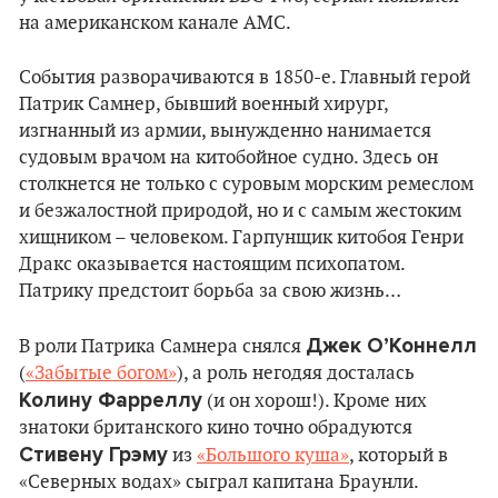
на американском канале AMC.
События разворачиваются в 1850-е. Главный герой
Патрик Самнер, бывший военный хирург,
изгнанный из армии, вынужденно нанимается
судовым врачом на китобойное судно. Здесь он
столкнется не только с суровым морским ремеслом
и безжалостной природой, но и с самым жестоким
хищником – человеком. Гарпунщик китобоя Генри
Дракс оказывается настоящим психопатом.
Патрику предстоит борьба за свою жизнь…
Джек О’Коннелл
В роли Патрика Самнера снялся
(
«Забытые богом»
), а роль негодяя досталась
Колину Фарреллу
(и он хорош!). Кроме них
знатоки британского кино точно обрадуются
Стивену Грэму
из
«Большого куша»
, который в
«Северных водах» сыграл капитана Браунли.