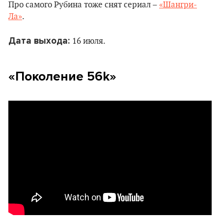
Про самого Рубина тоже снят сериал –
«Шангри-
Ла»
.
Дата выхода
:
16 июля.
«Поколение 56
k»