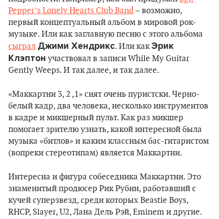
Pepper’s Lonely Hearts Club Band
– возможно,
первый концептуальный альбом в мировой рок-
музыке. Или как заглавную песню с этого альбома
Джими Хендрикс
Эрик
сыграл
. Или как
Клэптон
участвовал в записи While My Guitar
Gently Weeps. И так далее, и так далее.
«Маккартни 3, 2 ,1» снят очень пуристски. Черно-
белый кадр, два человека, несколько инструментов
в кадре и микшерный пульт. Как раз микшер
помогает зрителю узнать, какой интересной была
музыка «битлов» и каким классным бас-гитаристом
(вопреки стереотипам) является Маккартни.
Интересна и фигура собеседника Маккартни. Это
знаменитый продюсер Рик Рубин, работавший с
кучей суперзвезд, среди которых Beastie Boys,
RHCP, Slayer, U2, Лана Дель Рэй, Eminem и другие.